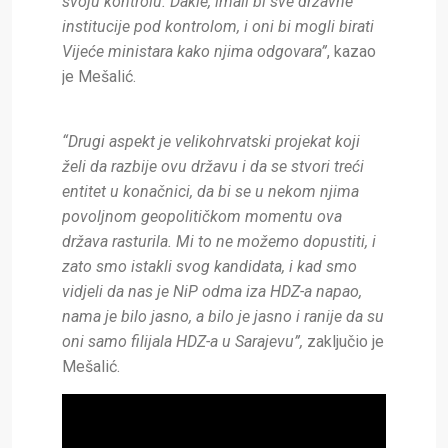
svoju kontrolu. Dakle, imali bi sve državne
institucije pod kontrolom, i oni bi mogli birati
Vijeće ministara kako njima odgovara”
, kazao
je Mešalić.
“Drugi aspekt je velikohrvatski projekat koji
želi da razbije ovu državu i da se stvori treći
entitet u konačnici, da bi se u nekom njima
povoljnom geopolitičkom momentu ova
država rasturila. Mi to ne možemo dopustiti, i
zato smo istakli svog kandidata, i kad smo
vidjeli da nas je NiP odma iza HDZ-a napao,
nama je bilo jasno, a bilo je jasno i ranije da su
oni samo filijala HDZ-a u Sarajevu”,
zaključio je
Mešalić.