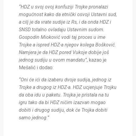
“HDZ u svoj ovoj konfuziji Trojke pronalazi
mogućnost kako da etnički osvoji Ustavni sud,
a cilj je da vrate sudije iz Rs, i da onda HDZ i
SNSD totalno ovladaju Ustavnim sudom.
Gospodin Mioković vodi taj proces u ime
Trojke a ispred HDZ-a njegov kolega Bošković.
Namjera je da HDZ pored Vukoje dobije još
jednog sudiju u ovom mandatu”
, kazao je
Mešalić i dodao:
“Oni će ići da izaberu dvoje sudija, jednog iz
Trojke a drugog iz HDZ-a. HDZ ucjenjuje Trojku
da oba idu u paketu. Trojka je pristala na tu
igru tako da bi HDZ ničim izazvan mogao
dobiti i drugog sudiju, dok će Trojka dobiti
samo jednog.”