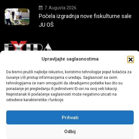
7. Augusta 2026.
Počela izgradnja nove fiskulturne sale
JU OŠ
Upravljajte saglasnostima
Mi smo moderni portal zabavnog karaktera koji donosi vijesti i
Da bismo pružili najbolje iskustvo, koristimo tehnologije poput kolačića za
priče iz života, svijeta showbiza, lifestyle-a i popularne kulture.
čuvanje i/ili pristup informacijama o uređaju. Saglasnost sa ovim
tehnologijama će nam omogućiti da obrađujemo podatke kao što su
ponašanje pri pregledanju ili jedinstveni ID-ovi na ovoj veb lokaciji.
Nepristanak ili povlačenje saglasnosti može negativno uticati na
određene karakteristike i funkcije.
Prihvati
Sva prava zadržana | extra.ba by profm.ba
Odbij