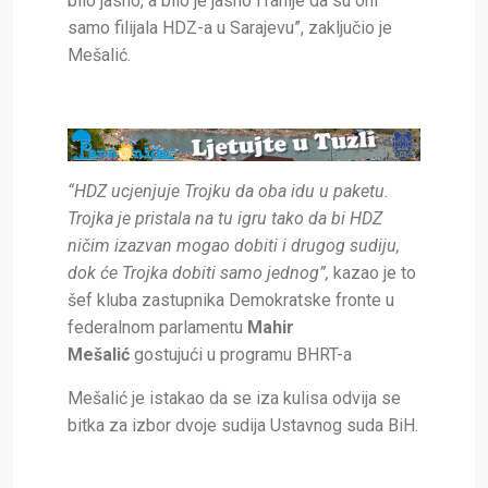
bilo jasno, a bilo je jasno i ranije da su oni
samo filijala HDZ-a u Sarajevu”, zaključio je
Mešalić.
“HDZ ucjenjuje Trojku da oba idu u paketu.
Trojka je pristala na tu igru tako da bi HDZ
ničim izazvan mogao dobiti i drugog sudiju,
dok će Trojka dobiti samo jednog”,
kazao je to
šef kluba zastupnika Demokratske fronte u
federalnom parlamentu
Mahir
Mešalić
gostujući u programu BHRT-a
Mešalić je istakao da se iza kulisa odvija se
bitka za izbor dvoje sudija Ustavnog suda BiH.