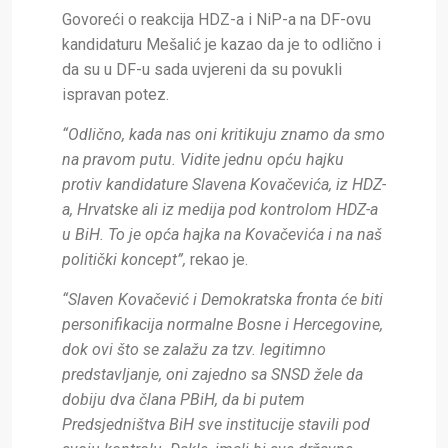
Govoreći o reakcija HDZ-a i NiP-a na DF-ovu
kandidaturu Mešalić je kazao da je to odlično i
da su u DF-u sada uvjereni da su povukli
ispravan potez.
“Odlično, kada nas oni kritikuju znamo da smo
na pravom putu. Vidite jednu opću hajku
protiv kandidature Slavena Kovačevića, iz HDZ-
a, Hrvatske ali iz medija pod kontrolom HDZ-a
u BiH. To je opća hajka na Kovačevića i na naš
politički koncept”,
rekao je.
“Slaven Kovačević i Demokratska fronta će biti
personifikacija normalne Bosne i Hercegovine,
dok ovi što se zalažu za tzv. legitimno
predstavljanje, oni zajedno sa SNSD žele da
dobiju dva člana PBiH, da bi putem
Predsjedništva BiH sve institucije stavili pod