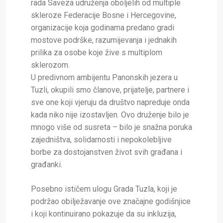
rada Saveza udruženja oboljelih od multiple
skleroze Federacije Bosne i Hercegovine,
organizacije koja godinama predano gradi
mostove podrške, razumijevanja i jednakih
prilika za osobe koje žive s multiplom
sklerozom.
U predivnom ambijentu Panonskih jezera u
Tuzli, okupili smo članove, prijatelje, partnere i
sve one koji vjeruju da društvo napreduje onda
kada niko nije izostavljen. Ovo druženje bilo je
mnogo više od susreta – bilo je snažna poruka
zajedništva, solidarnosti i nepokolebljive
borbe za dostojanstven život svih građana i
građanki.
Posebno ističem ulogu Grada Tuzla, koji je
podržao obilježavanje ove značajne godišnjice
i koji kontinuirano pokazuje da su inkluzija,