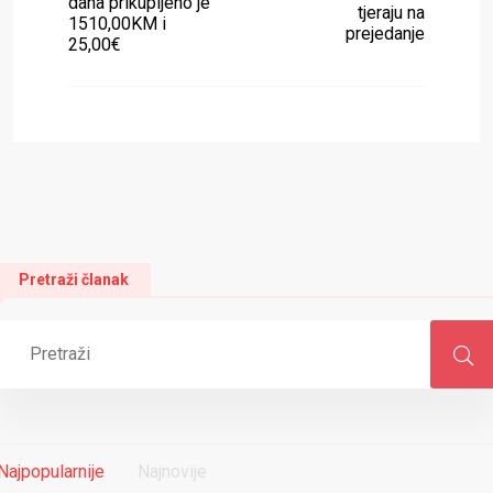
dana prikupljeno je
tjeraju na
1510,00KM i
prejedanje
25,00€
Pretraži članak
Najpopularnije
Najnovije