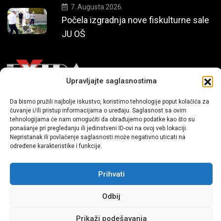
7. Augusta 2026.
Počela izgradnja nove fiskulturne sale
JU OŠ
Upravljajte saglasnostima
Da bismo pružili najbolje iskustvo, koristimo tehnologije poput kolačića za
Mi smo moderni portal zabavnog karaktera koji donosi vijesti i
čuvanje i/ili pristup informacijama o uređaju. Saglasnost sa ovim
priče iz života, svijeta showbiza, lifestyle-a i popularne kulture.
tehnologijama će nam omogućiti da obrađujemo podatke kao što su
ponašanje pri pregledanju ili jedinstveni ID-ovi na ovoj veb lokaciji.
Nepristanak ili povlačenje saglasnosti može negativno uticati na
određene karakteristike i funkcije.
Prihvati
Odbij
Sva prava zadržana | extra.ba by profm.ba
Prikaži podešavanja
Dev:
www.senidh.com