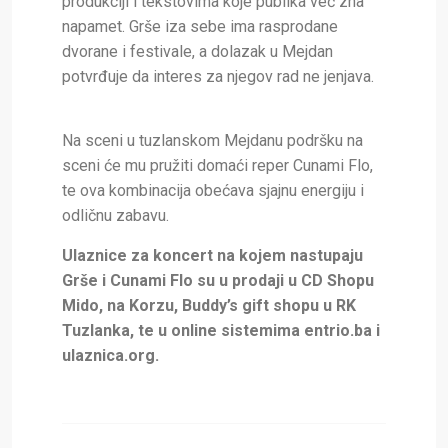
produkciji i tekstovima koje publika već zna
napamet. Grše iza sebe ima rasprodane
dvorane i festivale, a dolazak u Mejdan
potvrđuje da interes za njegov rad ne jenjava.
Na sceni u tuzlanskom Mejdanu podršku na
sceni će mu pružiti domaći reper Cunami Flo,
te ova kombinacija obećava sjajnu energiju i
odličnu zabavu.
Ulaznice za koncert na kojem nastupaju
Grše i Cunami Flo su u prodaji u CD Shopu
Mido, na Korzu, Buddy’s gift shopu u RK
Tuzlanka, te u online sistemima entrio.ba i
ulaznica.org.