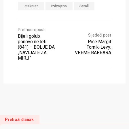
istaknuto
Izdvojeno
Scroll
Prethodni post
Sljedeći post
Bijeli golub
ponovo ne leti
Piše Margit
(841) – BOLJE DA
Tomik-Levy:
„NAVIJATE ZA
VREME BARBARA
MIR..!”
Pretraži članak