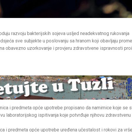
oduju razvoju bakterijskih sojeva usljed neadekvatnog rukovanja
sjeća sve subjekte u poslovanju sa hranom koji obavljaju promet
a, na obavezno uzorkovanje i provjeru zdravstvene ispravnosti pro
nica i predmeta opće upotrebe propisano da namirnice koje se st
u laboratorijskog ispitivanja koje potvrđuje njihovu zdravstvenu
a i predmeta opće upotrebe uređena učestalost i rokovi za vrš