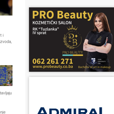
 i
izvoda,
avljaju
enje