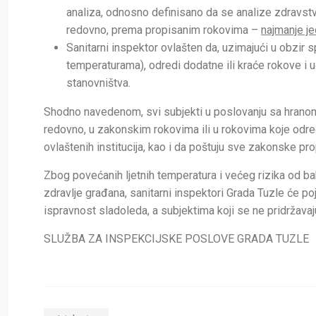
analiza, odnosno definisano da se analize zdravstv
redovno, prema propisanim rokovima –
najmanje j
Sanitarni inspektor ovlašten da, uzimajući u obzir
temperaturama), odredi dodatne ili kraće rokove i uč
stanovništva.
Shodno navedenom, svi subjekti u poslovanju sa hranom k
redovno, u zakonskim rokovima ili u rokovima koje odredi
ovlaštenih institucija, kao i da poštuju sve zakonske pr
Zbog povećanih ljetnih temperatura i većeg rizika od bak
zdravlje građana, sanitarni inspektori Grada Tuzle će po
ispravnost sladoleda, a subjektima koji se ne pridržavaj
SLUŽBA ZA INSPEKCIJSKE POSLOVE GRADA TUZLE