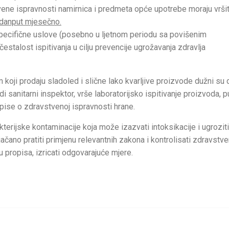
ene ispravnosti namirnica i predmeta opće upotrebe moraju vršit
edanput mjesečno.
 specifične uslove (posebno u ljetnom periodu sa povišenim
estalost ispitivanja u cilju prevencije ugrožavanja zdravlja
oji prodaju sladoled i slične lako kvarljive proizvode dužni su 
 sanitarni inspektor, vrše laboratorijsko ispitivanje proizvoda, 
opise o zdravstvenoj ispravnosti hrane.
terijske kontaminacije koja može izazvati intoksikacije i ugroziti
jačano pratiti primjenu relevantnih zakona i kontrolisati zdravstv
u propisa, izricati odgovarajuće mjere.