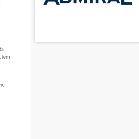
i
da
putem
enu