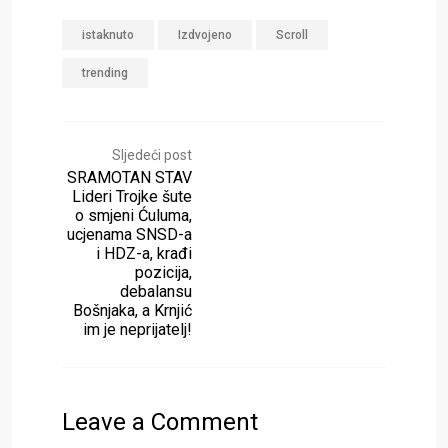
istaknuto
Izdvojeno
Scroll
trending
Sljedeći post
SRAMOTAN STAV
Lideri Trojke šute
o smjeni Ćuluma,
ucjenama SNSD-a
i HDZ-a, krađi
pozicija,
debalansu
Bošnjaka, a Krnjić
im je neprijatelj!
Leave a Comment