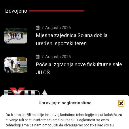
Izdvojeno
7. Augusta 2026.
Mjesna zajednica Solana dobila
uređeni sportski teren
7. Augusta 2026.
Počela izgradnja nove fiskulturne sale
JU OŠ
Upravljajte saglasnostima
Mi smo moderni portal zabavnog karaktera koji donosi vijesti i
Da bismo pružili najbolje iskustvo, koristimo tehnologije poput kolačića za
priče iz života, svijeta showbiza, lifestyle-a i popularne kulture.
čuvanje i/ili pristup informacijama o uređaju. Saglasnost sa ovim
tehnologijama će nam omogućiti da obrađujemo podatke kao što su