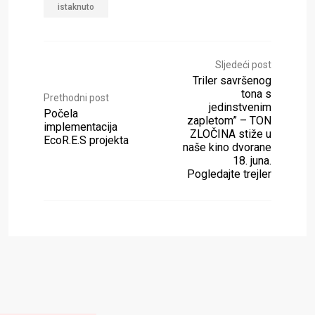
istaknuto
Sljedeći post
Triler savršenog
tona s
Prethodni post
jedinstvenim
Počela
zapletom” – TON
implementacija
ZLOČINA stiže u
EcoR.E.S projekta
naše kino dvorane
18. juna.
Pogledajte trejler