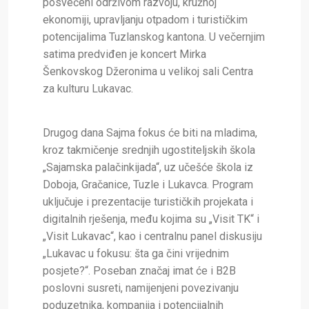
posvećeni održivom razvoju, kružnoj
ekonomiji, upravljanju otpadom i turističkim
potencijalima Tuzlanskog kantona. U večernjim
satima predviđen je koncert Mirka
Šenkovskog Džeronima u velikoj sali Centra
za kulturu Lukavac.
Drugog dana Sajma fokus će biti na mladima,
kroz takmičenje srednjih ugostiteljskih škola
„Sajamska palačinkijada“, uz učešće škola iz
Doboja, Gračanice, Tuzle i Lukavca. Program
uključuje i prezentacije turističkih projekata i
digitalnih rješenja, među kojima su „Visit TK“ i
„Visit Lukavac“, kao i centralnu panel diskusiju
„Lukavac u fokusu: šta ga čini vrijednim
posjete?“. Poseban značaj imat će i B2B
poslovni susreti, namijenjeni povezivanju
poduzetnika, kompanija i potencijalnih