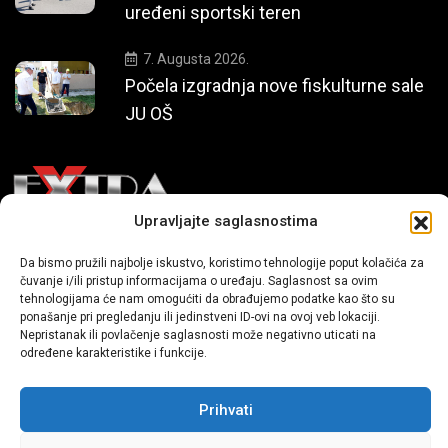
uređeni sportski teren
7. Augusta 2026.
Počela izgradnja nove fiskulturne sale
JU OŠ
Upravljajte saglasnostima
Mi smo moderni portal zabavnog karaktera koji donosi vijesti i
Da bismo pružili najbolje iskustvo, koristimo tehnologije poput kolačića za
priče iz života, svijeta showbiza, lifestyle-a i popularne kulture.
čuvanje i/ili pristup informacijama o uređaju. Saglasnost sa ovim
tehnologijama će nam omogućiti da obrađujemo podatke kao što su
ponašanje pri pregledanju ili jedinstveni ID-ovi na ovoj veb lokaciji.
Nepristanak ili povlačenje saglasnosti može negativno uticati na
određene karakteristike i funkcije.
Prihvati
Sva prava zadržana | extra.ba by profm.ba