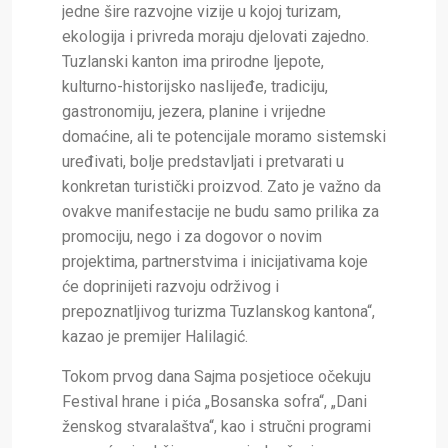
jedne šire razvojne vizije u kojoj turizam,
ekologija i privreda moraju djelovati zajedno.
Tuzlanski kanton ima prirodne ljepote,
kulturno-historijsko naslijeđe, tradiciju,
gastronomiju, jezera, planine i vrijedne
domaćine, ali te potencijale moramo sistemski
uređivati, bolje predstavljati i pretvarati u
konkretan turistički proizvod. Zato je važno da
ovakve manifestacije ne budu samo prilika za
promociju, nego i za dogovor o novim
projektima, partnerstvima i inicijativama koje
će doprinijeti razvoju održivog i
prepoznatljivog turizma Tuzlanskog kantona“,
kazao je premijer Halilagić.
Tokom prvog dana Sajma posjetioce očekuju
Festival hrane i pića „Bosanska sofra“, „Dani
ženskog stvaralaštva“, kao i stručni programi