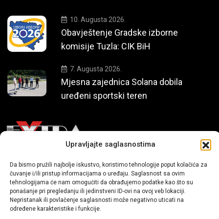
10. Augusta 2026.
Obavještenje Gradske izborne
komisije Tuzla: CIK BiH
7. Augusta 2026.
Mjesna zajednica Solana dobila
uređeni sportski teren
Upravljajte saglasnostima
Mi smo moderni portal zabavnog karaktera koji donosi vijesti i
Da bismo pružili najbolje iskustvo, koristimo tehnologije poput kolačića za
čuvanje i/ili pristup informacijama o uređaju. Saglasnost sa ovim
priče iz života, svijeta showbiza, lifestyle-a i popularne kulture.
tehnologijama će nam omogućiti da obrađujemo podatke kao što su
ponašanje pri pregledanju ili jedinstveni ID-ovi na ovoj veb lokaciji.
Nepristanak ili povlačenje saglasnosti može negativno uticati na
određene karakteristike i funkcije.