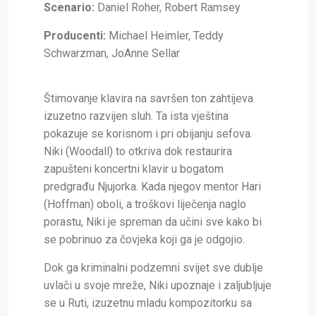
Scenario:
Daniel Roher, Robert Ramsey
Producenti:
Michael Heimler, Teddy
Schwarzman, JoAnne Sellar
Štimovanje klavira na savršen ton zahtijeva
izuzetno razvijen sluh. Ta ista vještina
pokazuje se korisnom i pri obijanju sefova.
Niki (
Woodall
) to otkriva dok restaurira
zapušteni koncertni klavir u bogatom
predgrađu Njujorka. Kada njegov mentor Hari
(
Hoffman
) oboli, a troškovi liječenja naglo
porastu, Niki je spreman da učini sve kako bi
se pobrinuo za čovjeka koji ga je odgojio.
Dok ga kriminalni podzemni svijet sve dublje
uvlači u svoje mreže, Niki upoznaje i zaljubljuje
se u Ruti, izuzetnu mladu kompozitorku sa