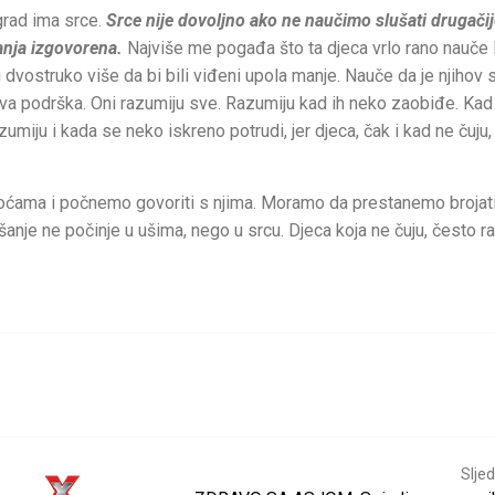
grad ima srce.
Srce nije dovoljno ako ne naučimo slušati drugačij
tanja izgovorena.
Najviše me pogađa što ta djeca vrlo rano nauče 
ti dvostruko više da bi bili viđeni upola manje. Nauče da je njihov s
hova podrška.
Oni razumiju sve. Razumiju kad ih neko zaobiđe. Kad
azumiju i kada se neko iskreno potrudi, jer djeca, čak i kad ne čuju,
koćama i počnemo govoriti s njima. Moramo da prestanemo brojat
anje ne počinje u ušima, nego u srcu. Djeca koja ne čuju, često r
Sljed