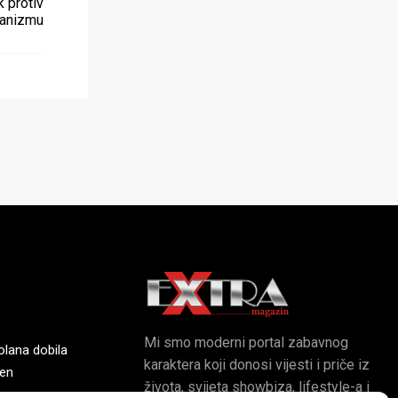
 protiv
ganizmu
Mi smo moderni portal zabavnog
olana dobila
karaktera koji donosi vijesti i priče iz
ren
života, svijeta showbiza, lifestyle-a i