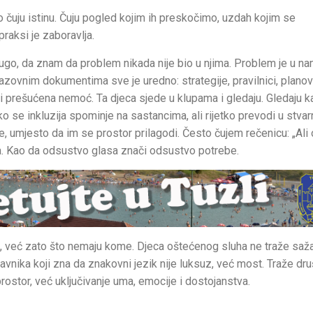
ro čuju istinu. Čuju pogled kojim ih preskočimo, uzdah kojim se
praksi je zaboravlja.
o, da znam da problem nikada nije bio u njima. Problem je u na
razovnim dokumentima sve je uredno: strategije, pravilnici, planov
i prešućena nemoć. Ta djeca sjede u klupama i gledaju. Gledaju 
ko se inkluzija spominje na sastancima, ali rijetko prevodi u stva
e, umjesto da im se prostor prilagodi. Često čujem rečenicu: „Ali
lina. Kao da odsustvo glasa znači odsustvo potrebe.
reći, već zato što nemaju kome. Djeca oštećenog sluha ne traže saža
avnika koji zna da znakovni jezik nije luksuz, već most. Traže dr
u prostor, već uključivanje uma, emocije i dostojanstva.