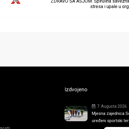
ZDRAVO SA ASJOM: Spirulina saveznik
stresa i upale u or
Izdvojeno
7. Augusta 2026.
Mjesna zajednica S
uređeni sportski te
tnosti