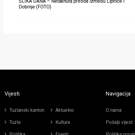
SLIKA DANA – Netaknuta priroda između Lipnice i
Dobrnje (FOTO)
Vijesti
Navigacija
Tuzlanski kanton
Aktuelno
O nama
Tuzla
Kultura
Pošalji vijest
Politika
Eventi
Politika priva