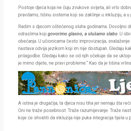
Postoje djeca koja ne čuju zvukove svijeta, ali vrlo dob
pravdamo, tišinu sistema koji se zaklinje u inkluziju, a u 
Radim s djecom oštećenog sluha godinama. Dovoljno dug
odraslima koji
govorimo glasno, a slušamo slabo
. U ob
obećanja. U učionicama često improvizacija, snalaženje 
nastava odvija jezikom koji im nije dostupan. Gledaju ka
prilagodbe. Gledaju kako se od njih očekuje da se uklop
je mirno dijete, ne pravi probleme.“ Kao da je tišina vr
A istina je drugačija; ta djeca nisu tiha jer nemaju šta 
Oni ne traže posebnost. Traže razumijevanje. Traže nast
koje će shvatiti da inkluzija nije puka integracija tijela 