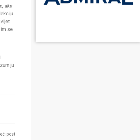
e, ako
lekciju
vijet
 im se
i
azumiju
eći post