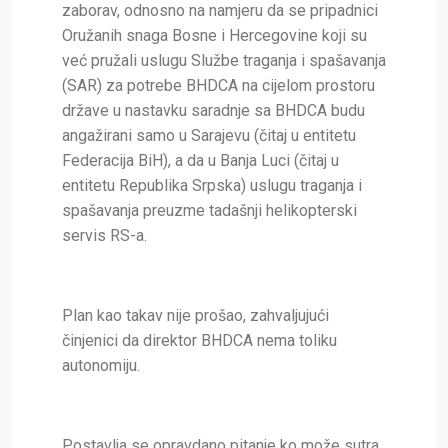
zaborav, odnosno na namjeru da se pripadnici
Oružanih snaga Bosne i Hercegovine koji su
već pružali uslugu Službe traganja i spašavanja
(SAR) za potrebe BHDCA na cijelom prostoru
države u nastavku saradnje sa BHDCA budu
angažirani samo u Sarajevu (čitaj u entitetu
Federacija BiH), a da u Banja Luci (čitaj u
entitetu Republika Srpska) uslugu traganja i
spašavanja preuzme tadašnji helikopterski
servis RS-a.
Plan kao takav nije prošao, zahvaljujući
činjenici da direktor BHDCA nema toliku
autonomiju.
Postavlja se opravdano pitanje ko može sutra