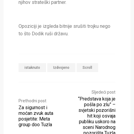
njihov strateški partner.
Opoziciji je izgleda bitnije srušiti trojku nego
to što Dodik ruši državu.
istaknuto
Izdvojeno
Scroll
Sljedeći post
“Predstava koja je
Prethodni post
pošla po zlu” –
Za sigurnost i
svjetski pozorišni
moćan zvuk auta
hit koji osvaja
posjetite: Meta
publiku uskoro na
group doo Tuzla
sceni Narodnog
pozorišta Tuzla