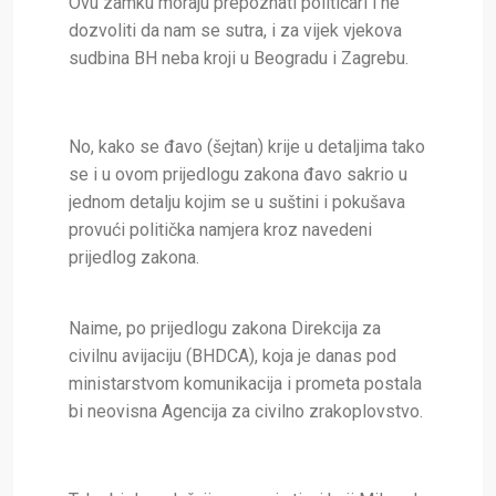
Ovu zamku moraju prepoznati političari i ne
dozvoliti da nam se sutra, i za vijek vjekova
sudbina BH neba kroji u Beogradu i Zagrebu.
No, kako se đavo (šejtan) krije u detaljima tako
se i u ovom prijedlogu zakona đavo sakrio u
jednom detalju kojim se u suštini i pokušava
provući politička namjera kroz navedeni
prijedlog zakona.
Naime, po prijedlogu zakona Direkcija za
civilnu avijaciju (BHDCA), koja je danas pod
ministarstvom komunikacija i prometa postala
bi neovisna Agencija za civilno zrakoplovstvo.