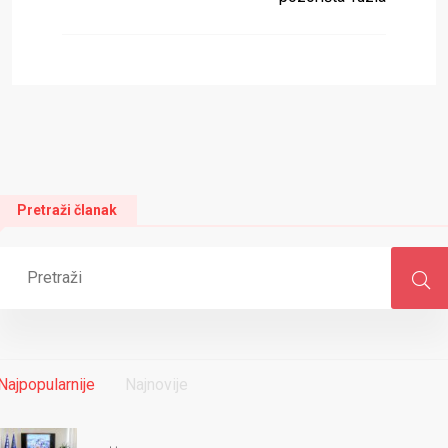
Pretraži članak
Najpopularnije
Najnovije