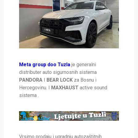
Meta group doo Tuzla
je generalni
distributer auto sigurnosnih sistema
PANDORA
I
BEAR LOCK
za Bosnu i
Hercegovinu. I
MAXHAUST
active sound
sistema .
Vrsimo prodaju i ugradnju autozaštitnih