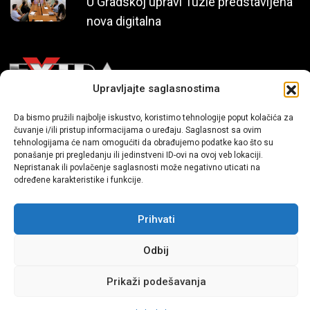
U Gradskoj upravi Tuzle predstavljena
nova digitalna
Upravljajte saglasnostima
Da bismo pružili najbolje iskustvo, koristimo tehnologije poput kolačića za
Mi smo moderni portal zabavnog karaktera koji donosi vijesti i
čuvanje i/ili pristup informacijama o uređaju. Saglasnost sa ovim
priče iz života, svijeta showbiza, lifestyle-a i popularne kulture.
tehnologijama će nam omogućiti da obrađujemo podatke kao što su
ponašanje pri pregledanju ili jedinstveni ID-ovi na ovoj veb lokaciji.
Nepristanak ili povlačenje saglasnosti može negativno uticati na
određene karakteristike i funkcije.
Prihvati
Odbij
Sva prava zadržana | extra.ba by profm.ba
Prikaži podešavanja
Dev:
www.senidh.com