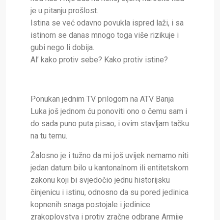
je u pitanju prošlost.
Istina se već odavno povukla ispred laži, i sa
istinom se danas mnogo toga više rizikuje i
gubi nego li dobija.
Al’ kako protiv sebe? Kako protiv istine?
Ponukan jednim TV prilogom na ATV Banja
Luka još jednom ću ponoviti ono o čemu sam i
do sada puno puta pisao, i ovim stavljam tačku
na tu temu.
Žalosno je i tužno da mi još uvijek nemamo niti
jedan datum bilo u kantonalnom ili entitetskom
zakonu koji bi svjedočio jednu historijsku
činjenicu i istinu, odnosno da su pored jedinica
kopnenih snaga postojale i jedinice
zrakoplovstva i protiv zračne odbrane Armije