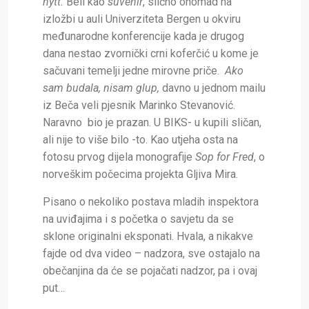
nytt.
Beli kao
suvenir
, slično onomad na
izložbi u auli Univerziteta Bergen u okviru
međunarodne konferencije kada je drugog
dana nestao zvornički crni koferčić u kome je
sačuvani temelji jedne mirovne priče.
Ako
sam budala, nisam glup,
davno u jednom mailu
iz Beča veli pjesnik Marinko Stevanović.
Naravno bio je prazan. U BIKS- u kupili sličan,
ali nije to više bilo -to. Kao utjeha osta na
fotosu prvog dijela monografije
Sop for Fred
, o
norveškim počecima projekta Gljiva Mira.
Pisano o nekoliko postava mladih inspektora
na uviđajima i s početka o savjetu da se
sklone originalni eksponati. Hvala, a nikakve
fajde od dva video – nadzora, sve ostajalo na
obečanjina da će se pojačati nadzor, pa i ovaj
put…