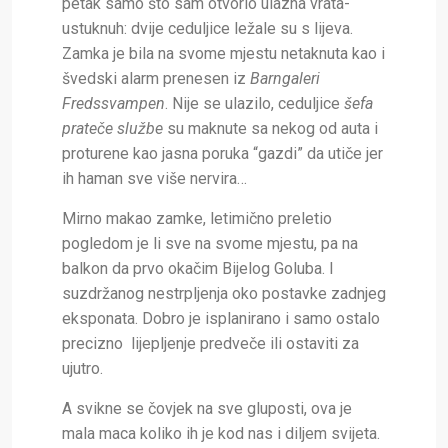
petak samo što sam otvorio ulazna vrata-
ustuknuh: dvije ceduljice ležale su s lijeva.
Zamka je bila na svome mjestu netaknuta kao i
švedski alarm prenesen iz
Barngaleri
Fredssvampen
. Nije se ulazilo, ceduljice
šefa
prateče službe
su maknute sa nekog od auta i
proturene kao jasna poruka “gazdi” da utiče jer
ih haman sve više nervira…
Mirno makao zamke, letimično preletio
pogledom je li sve na svome mjestu, pa na
balkon da prvo okačim Bijelog Goluba. I
suzdržanog nestrpljenja oko postavke zadnjeg
eksponata. Dobro je isplanirano i samo ostalo
precizno lijepljenje predveče ili ostaviti za
ujutro.
A svikne se čovjek na sve gluposti, ova je
mala maca koliko ih je kod nas i diljem svijeta.