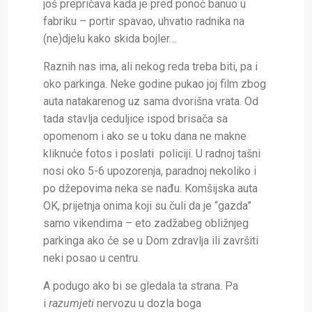
još prepričava kada je pred ponoć banuo u
fabriku – portir spavao, uhvatio radnika na
(ne)djelu kako skida bojler…
Raznih nas ima, ali nekog reda treba biti, pa i
oko parkinga. Neke godine pukao joj film zbog
auta natakarenog uz sama dvorišna vrata. Od
tada stavlja ceduljice ispod brisača sa
opomenom i ako se u toku dana ne makne
kliknuće fotos i poslati policiji. U radnoj tašni
nosi oko 5-6 upozorenja, paradnoj nekoliko i
po džepovima neka se nađu. Komšijska auta
OK, prijetnja onima koji su čuli da je “gazda”
samo vikendima – eto zadžabeg obližnjeg
parkinga ako će se u Dom zdravlja ili završiti
neki posao u centru.
A podugo ako bi se gledala ta strana. Pa
i
razumjeti
nervozu u dozla boga