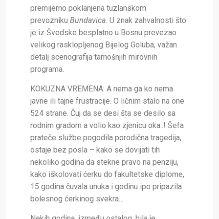
premijerno poklanjena tuzlanskom
prevozniku
Bundavica.
U znak zahvalnosti što
je iz Švedske besplatno u Bosnu prevezao
velikog rasklopljenog Bijelog Goluba, važan
detalj scenografija tamošnjih mirovnih
programa.
KOKUZNA VREMENA:
A nema ga ko nema
javne ili tajne frustracije. O ličnim stalo na one
524 strane. Čuj da se desi šta se desilo sa
rodnim gradom a volio kao zjenicu oka..! Šefa
prateče službe pogodila porodična tragedija,
ostaje bez posla – kako se dovijati tih
nekoliko godina da stekne pravo na penziju,
kako iškolovati ćerku do fakultetske diplome,
15 godina čuvala unuka i godinu ipo pripazila
bolesnog ćerkinog svekra…
Nekih godina, između ostalog, bila je