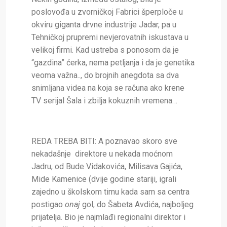
poslovođa u zvorničkoj Fabrici šperploče u
okviru giganta drvne industrije Jadar, pa u
Tehničkoj prupremi nevjerovatnih iskustava u
velikoj firmi. Kad ustreba s ponosom da je
“gazdina” ćerka, nema petljanja i da je genetika
veoma važna.., do brojnih anegdota sa dva
snimljana videa na koja se računa ako krene
TV serijal Šala i zbilja kokuznih vremena…
REDA TREBA BITI
: A poznavao skoro sve
nekadašnje direktore u nekada moćnom
Jadru, od Bude Vidakovića, Milisava Gajića,
Mide Kamenice (dvije godine stariji, igrali
zajedno u školskom timu kada sam sa centra
postigao
onaj
gol, do Šabeta Avdića, najboljeg
prijatelja. Bio je najmlađi regionalni direktor i