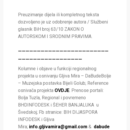
Preuzimanje dijela ili kompletnog teksta
dozvoljeno je uz odobrenje autora / Službeni
glasnik BiH broj 63/10 ZAKON O
AUTORSKOM I SRODNIM PRAVIMA.
________________________
_________________
Kolumne i objave u funkciji regionalnog
projekta u osnivanju Gljiva Mira – DaBudeBolje
– Muzejska postavka Bijeli Golub; Reference
osnivača projekta
OVDJE
. Prenose portali:
Bolja Tuzla, Regional i povremeno
BHDINFODESK i ŠEHER BANJALUKA u
Švedskoj; Fb stranice: BIH DIJASPORA
INFODESK i Gljiva
Mira;
info.gljivamira@gmail.com
&
dabude