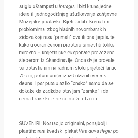
stiglo oštampati u
Intragu.
I biti kruna jedne
ideje ili jednogodišnjeg ušuškavanja zahtjevne
Muzejske postavke Bijeli Golub. Krenulo s
problemima zbog hladnih novembarskih
zidova koji nisu “primali” ova ili ona ljepila, te
kako u ograničenom prostoru smjestiti tolike
mirovno – umjetiničke eksponate prevezene
šleperom iz Skandinavije. Onda dvije provale
sa ostavljenim na radnom stolu prijeteći lanac
70 cm, potom omča iznad ulaznih vrata s
desna. I par puta ulazilo “onako” samo da se
dokaže da zadžabe stavljam “zamke” i da
nema brave koje se ne može otvoriti.
SUVENIRI:
Nestao je originalni, ponajbolji
plastificirani švedski plakat
Vita duva flyger po