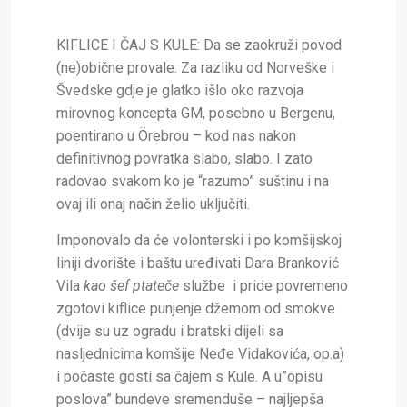
KIFLICE I ČAJ S KULE:
Da se zaokruži povod
(ne)obične provale. Za razliku od Norveške i
Švedske gdje je glatko išlo oko razvoja
mirovnog koncepta GM, posebno u Bergenu,
poentirano u
Örebrou
– kod nas nakon
definitivnog povratka slabo, slabo. I zato
radovao svakom ko je “razumo” suštinu i na
ovaj ili onaj način želio uključiti.
Imponovalo da će volonterski i po komšijskoj
liniji dvorište i baštu uređivati Dara Branković
Vila
kao šef ptateče
službe i pride povremeno
zgotovi kiflice punjenje džemom od smokve
(dvije su uz ogradu i bratski dijeli sa
nasljednicima komšije Neđe Vidakovića, op.a)
i počaste gosti sa čajem s Kule. A u”opisu
poslova” bundeve sremenduše – najljepša