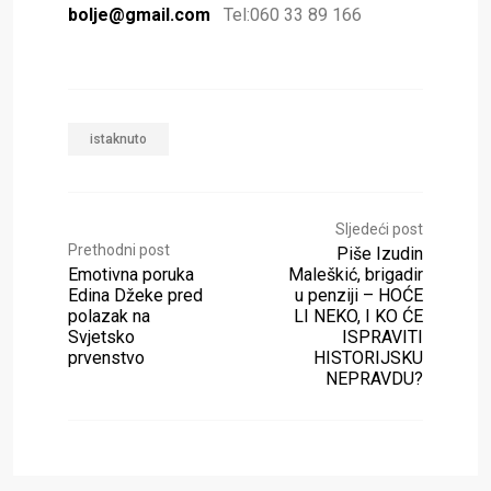
bolje@gmail.com
Tel:060 33 89 166
istaknuto
Sljedeći post
Prethodni post
Piše Izudin
Emotivna poruka
Maleškić, brigadir
Edina Džeke pred
u penziji – HOĆE
polazak na
LI NEKO, I KO ĆE
Svjetsko
ISPRAVITI
prvenstvo
HISTORIJSKU
NEPRAVDU?