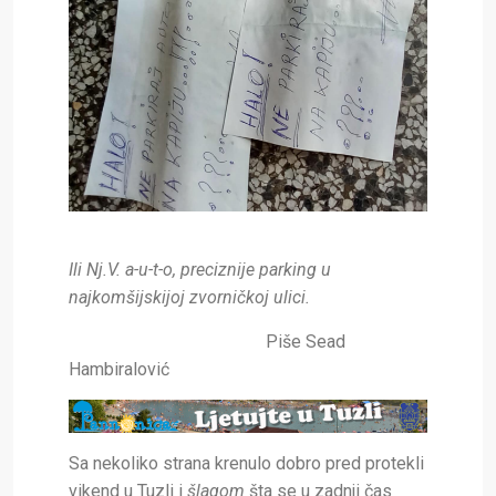
Ili Nj.V. a-u-t-o, preciznije parking u
najkomšijskijoj zvorničkoj ulici.
Piše Sead
Hambiralović
Sa nekoliko strana krenulo dobro pred protekli
vikend u Tuzli i
šlagom
šta se u zadnji čas