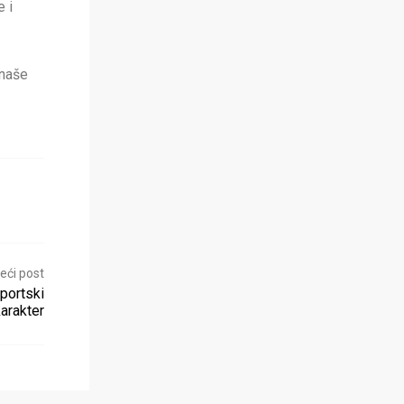
 i
 naše
eći post
sportski
arakter