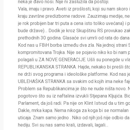
neka je đavo nosi. Nije ni zaslužila da postoji.
Vala, imaju i pravo. Aveti iz prošlosti, koji su nam skoro
kraju završne predizborne radove. Zauzimaju medije, ne
je rok probijen bar tri puta a cena isto toliko uvećana) 
bude države)… Dodik je kroz Skupštinu RS provukao zakon
prethodnih 30 godina. Glasaće svi umrli od rata do danas
Kod nas u FBiH borba između dva zla. Na jednoj strani 
kompromitovana Trojka. Nije se pojavio niko ko bi nam 
polagali u ZA NOVE GENERACIJE. Ušli su ponegde u vlast 
REPUBLIKANSKA STRANKA. Hajde, nekako bi prešli što s
ne drži svog programa i ideološke platforme. Kod nas 
UBLEHAŠKA STRANKA sa svakim od kojih ima neke fa
Problem sa Republikancima je što ne nude ništa novo. N
pogotovo što su iz naftalina izvukli Stjepana Kljujića. B
Parlament, da još radi. Pa nije on Klint Istvud da u tim 
Dakle, mrka kapa. Nema nikoga za koga bi se normalan gra
uticaja. Znam samo jedno . Niko od njih još nije odbio 
hediju. Svi su nas samo krali, izdavali, lagali…