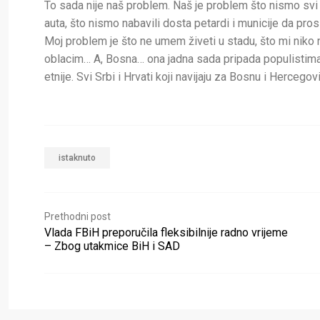
To sada nije naš problem. Naš je problem što nismo svi 
auta, što nismo nabavili dosta petardi i municije da p
Moj problem je što ne umem živeti u stadu, što mi niko
oblacim… A, Bosna… ona jadna sada pripada populistima
etnije. Svi Srbi i Hrvati koji navijaju za Bosnu i Hercego
istaknuto
Prethodni post
Vlada FBiH preporučila fleksibilnije radno vrijeme
– Zbog utakmice BiH i SAD