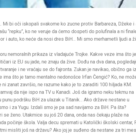
 Mi bi oči iskopali svakome ko zucne protiv Barbareza, Džeke i s
 našu “repku”, ko ne veruje da ćemo dospeti do polufinala a ni finale
zor i auto, ko neće da nosi dres BiH… Mi smo merhametli ljudi a ži
u nemoralnih prikaza iz vladajuće Trojke. Kakve veze ima što je
itičari iz EU su jade, ne znaju da žive. Dođu na dva dana, pogledaj
varanje i ne vraćaju se do fajronta. Zukan je navikao, obično ga i
eze ima što je tamo mentalno nedonošce Irfan Čengić? Ko, ne mož
ni zanat završio, ne razume kako je to zaraditi 100 hiljada KM.
tramvaj da nije ispo na TV u Kanadi. Još da igramo neku tekmu na
ju punu podršku BiH za ulazak u Titanik… Ako države nestane u
smo i za Yugu. Izdali smo je pa sad navijamo za BiH. Pa šta?
eri se ženo. Utakmice su još 20 dana, onda nas čekaju plaže na
 počinje škola. Valja decu spremati u Katolički školski centar, 
tmi misliti još na državu? Ako joj je suđeno da nestane za tri me