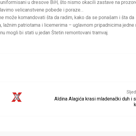
uniformisani u dresove BiH, što nismo okacili zastave na prozore
roslavimo velicanstvene pobede i poraze…
 ne može komandovati šta da radim, kako da se ponašam i šta da
, lažnim patriotama i licemerima – uglavnom pripadnicima jedne
vinu mogli bi stati u jedan Štetin remontovani tramvaj.
Sljed
Aldina Alagića krasi mladenački duh i 
k