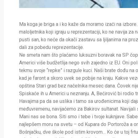
Ma koga je briga a i ko kaže da moramo izaći na izbore…
maloljetnika koji igraju u reprezentaciji, ko ne navija za
pusti san, ko neće da okači zastavu sa ljiljanima na pro
dali za pobedu reprezentacije.
Ne smeta nam što plaćamo luksuzni boravak na SP čopor
Americi više budžetlija nego svih zajedno iz EU. Oni pol
tekmu svoje “repke” i razgule kuci. Naši brate dođu na ot
kad je faront a skoro uvek se pobije na kraju. Kakve v
opština Stari grad bez načelnika mesec dana. Čovek nije 
Spiskaće ih u Americi u neznanju. A, Bećirović bi rodio 
Havajima pa da se uslika i tamo sa urođenicima koji da
međuvremenu, navijaćemo za Bakirov sultanat. Navijali 
Mani nas se bona. Siti smo i tebe i tvoje kuknjave. Sab
najlepšem moru na svetu – od Kupara do Portoroža a onda
Bošnjačku, dve škole pod istim krovom… Ko će u toj frtu