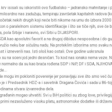
 i krv isisali su iskoristili ovo fudbalsko – jadransko mahnitanje i
milosrdno nas zadužuju, tempiraju završetak kapitalnih radova (k
i početak nekih drugih koji neće biti nikome na umu do izbora 2030
 o paralelnom sistemu identifikacije i što se tiče njih, sve će b
, pola Srbije i naravno, svi Srbi u DIJASPORI.
SDA kao apsolutni favorit a na drugoj dibidus nesposobna i do g
pružio neku bar sićušnu nadu. Na proteklim izborima smo svaku 
i izneverili nas. Isti ološ kao ostali. Ove godine uskrsnula
u na sceni još jedni desničari. To kod nas ionako nema veze. N
je normalno da su kao braća rođena SDP i NiP, DF i SDA, NJIHOV
jde…
e mogu im pokloniti poverenje jer ponavljaju sve što smo već čul
io je i Predsednik HDZ-a i savetnik Dragana Čovića i sada u 86-toj
godinama stvara izvanredna dela.
đanin mogao uhvatiti. Svi u BiH politici su zbog love, privilegij
da primi nezasluženo visoku platu, astronomske dodatke ili državn