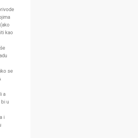
 privode
ojima
 (ako
iti kao
uše
nadu
iko se
A
i a
 bi u
a i
u