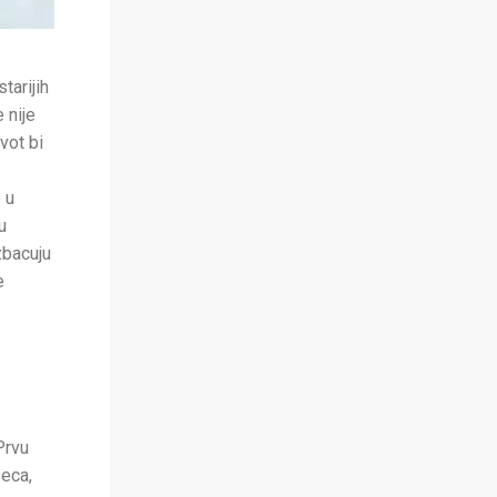
tarijih
 nije
vot bi
 u
u
zbacuju
e
Prvu
seca,