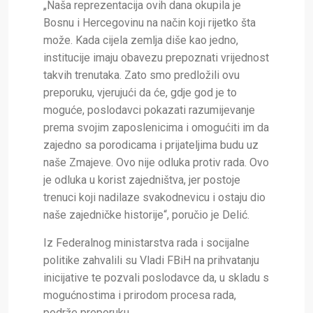
„Naša reprezentacija ovih dana okupila je
Bosnu i Hercegovinu na način koji rijetko šta
može. Kada cijela zemlja diše kao jedno,
institucije imaju obavezu prepoznati vrijednost
takvih trenutaka. Zato smo predložili ovu
preporuku, vjerujući da će, gdje god je to
moguće, poslodavci pokazati razumijevanje
prema svojim zaposlenicima i omogućiti im da
zajedno sa porodicama i prijateljima budu uz
naše Zmajeve. Ovo nije odluka protiv rada. Ovo
je odluka u korist zajedništva, jer postoje
trenuci koji nadilaze svakodnevicu i ostaju dio
naše zajedničke historije“, poručio je Delić.
Iz Federalnog ministarstva rada i socijalne
politike zahvalili su Vladi FBiH na prihvatanju
inicijative te pozvali poslodavce da, u skladu s
mogućnostima i prirodom procesa rada,
podrže preporuku.