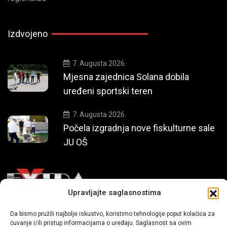
Izdvojeno
7. Augusta 2026.
Mjesna zajednica Solana dobila
uređeni sportski teren
7. Augusta 2026.
Počela izgradnja nove fiskulturne sale
JU OŠ
Upravljajte saglasnostima
Mi smo moderni portal zabavnog karaktera koji donosi vijesti i
Da bismo pružili najbolje iskustvo, koristimo tehnologije poput kolačića za
čuvanje i/ili pristup informacijama o uređaju. Saglasnost sa ovim
priče iz života, svijeta showbiza, lifestyle-a i popularne kulture.