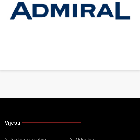
Vijesti
Tuzlanski kanton
Aktuelno