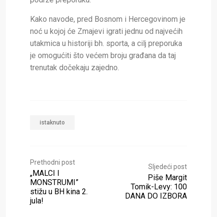
Kako navode, pred Bosnom i Hercegovinom je
noć u kojoj će Zmajevi igrati jednu od najvećih
utakmica u historiji bh. sporta, a cilj preporuka
je omogućiti što većem broju građana da taj
trenutak dočekaju zajedno.
istaknuto
Prethodni post
Sljedeći post
„MALCI I
Piše Margit
MONSTRUMI”
Tomik-Levy: 100
stižu u BH kina 2.
DANA DO IZBORA
jula!