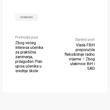
istaknuto
Prethodni post
Sljedeći post
Zbog većeg
Vlada FBiH
interesa učenika
preporučila
za praktična
fleksibilnije radno
zanimanja,
vrijeme – Zbog
prilagođen Plan
utakmice BiH i
upisa učenika u
SAD
srednje škole