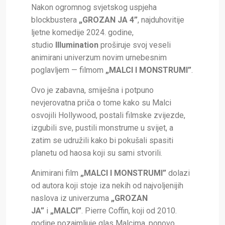
Nakon ogromnog svjetskog uspjeha
blockbustera
„GROZAN JA 4”
, najduhovitije
ljetne komedije 2024. godine,
studio
Illumination
proširuje svoj veseli
animirani univerzum novim urnebesnim
poglavljem — filmom
„MALCI I MONSTRUMI”
.
Ovo je zabavna, smiješna i potpuno
nevjerovatna priča o tome kako su Malci
osvojili Hollywood, postali filmske zvijezde,
izgubili sve, pustili monstrume u svijet, a
zatim se udružili kako bi pokušali spasiti
planetu od haosa koji su sami stvorili.
Animirani film
„MALCI I MONSTRUMI”
dolazi
od autora koji stoje iza nekih od najvoljenijih
naslova iz univerzuma
„GROZAN
JA”
i
„MALCI”
. Pierre Coffin, koji od 2010.
godine pozajmljuje glas Malcima, ponovo