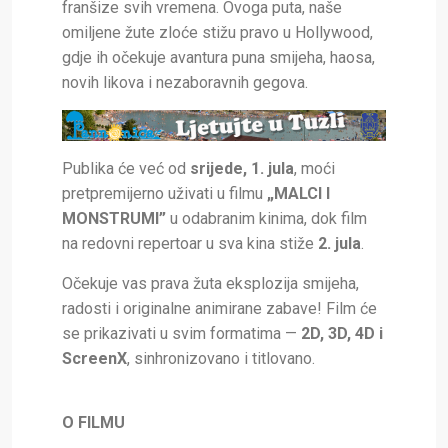
franšize svih vremena. Ovoga puta, naše
omiljene žute zloće stižu pravo u Hollywood,
gdje ih očekuje avantura puna smijeha, haosa,
novih likova i nezaboravnih gegova.
Publika će već od
srijede, 1. jula
, moći
pretpremijerno uživati u filmu
„MALCI I
MONSTRUMI”
u odabranim kinima, dok film
na redovni repertoar u sva kina stiže
2. jula
.
Očekuje vas prava žuta eksplozija smijeha,
radosti i originalne animirane zabave! Film će
se prikazivati u svim formatima —
2D, 3D, 4D i
ScreenX
, sinhronizovano i titlovano.
O FILMU