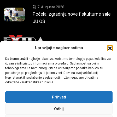
7. Augusta 2026.
Počela izgradnja nove fiskulturne sale
JU OŠ
Upravljajte saglasnostima
Mi smo moderni portal zabavnog karaktera koji donosi vijesti i
Da bismo pružili najbolje iskustvo, koristimo tehnologije poput kolačića za
čuvanje i/ili pristup informacijama o uređaju. Saglasnost sa ovim
priče iz života, svijeta showbiza, lifestyle-a i popularne kulture.
tehnologijama će nam omogućiti da obrađujemo podatke kao što su
ponašanje pri pregledanju ili jedinstveni ID-ovi na ovoj veb lokaciji.
Nepristanak ili povlačenje saglasnosti može negativno uticati na
određene karakteristike i funkcije.
Prihvati
Sva prava zadržana | extra.ba by profm.ba
Odbij