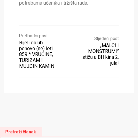
potrebama učenika i tržišta rada.
Prethodni post
Sljedeći post
Bijeli golub
„MALCI I
ponovo (ne) leti
MONSTRUMI”
859 * VRUĆINE,
stižu u BH kina 2.
TURIZAM I
jula!
MUJDIN KAMIN
Pretraži članak