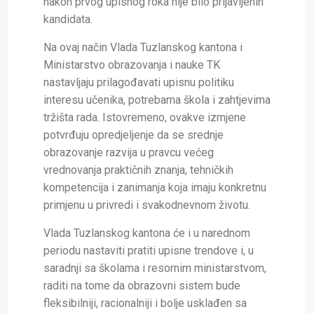
nakon prvog upisnog roka nije bilo prijavljenih
kandidata.
Na ovaj način Vlada Tuzlanskog kantona i
Ministarstvo obrazovanja i nauke TK
nastavljaju prilagođavati upisnu politiku
interesu učenika, potrebama škola i zahtjevima
tržišta rada. Istovremeno, ovakve izmjene
potvrđuju opredjeljenje da se srednje
obrazovanje razvija u pravcu većeg
vrednovanja praktičnih znanja, tehničkih
kompetencija i zanimanja koja imaju konkretnu
primjenu u privredi i svakodnevnom životu.
Vlada Tuzlanskog kantona će i u narednom
periodu nastaviti pratiti upisne trendove i, u
saradnji sa školama i resornim ministarstvom,
raditi na tome da obrazovni sistem bude
fleksibilniji, racionalniji i bolje usklađen sa