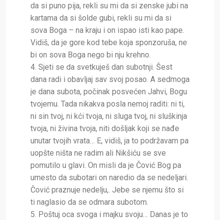
da si puno pija, rekli su mi da si zenske jubi na
kartama da si šolde gubi, rekli su mi da si
sova Boga – na kraju i on ispao isti kao pape.
Vidiš, da je gore kod tebe koja sponzoruša, ne
bi on sova Boga nego bi nju krehno.
4. Sjeti se da svetkuješ dan subotnji. Šest
dana radi i obavljaj sav svoj posao. A sedmoga
je dana subota, počinak posvećen Jahvi, Bogu
tvojemu. Tada nikakva posla nemoj raditi: ni ti,
ni sin tvoj, ni kći tvoja, ni sluga tvoj, ni sluškinja
tvoja, ni živina tvoja, niti došljak koji se nađe
unutar tvojih vrata… E, vidiš, ja to podržavam pa
uopšte ništa ne radim ali Nikšiću se sve
pomutilo u glavi. On misli da je Čović Bog pa
umesto da subotari on naredio da se nedeljari.
Čović praznuje nedelju,. Jebe se njemu što si
ti naglasio da se odmara subotom.
5. Poštuj oca svoga i majku svoju… Danas je to