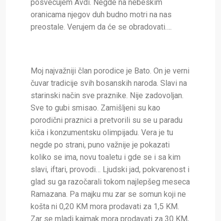
posvecujem Avdi. Negde na nebeskim
oranicama njegov duh budno motri na nas
preostale. Verujem da će se obradovati….
Moj najvažniji član porodice je Bato. On je verni
čuvar tradicije svih bosanskih naroda. Slavi na
starinski način sve praznike. Nije zadovoljan.
Sve to gubi smisao. Zamišljeni su kao
porodični praznici a pretvorili su se u paradu
kiča i konzumentsku olimpijadu. Vera je tu
negde po strani, puno važnije je pokazati
koliko se ima, novu toaletu i gde se i sa kim
slavi, iftari, provodi… Ljudski jad, pokvarenost i
glad su ga razočarali tokom najlepšeg meseca
Ramazana. Pa majku mu zar se somun koji ne
košta ni 0,20 KM mora prodavati za 1,5 KM.
Zar se mladi kajmak mora prodavati za 30 KM,