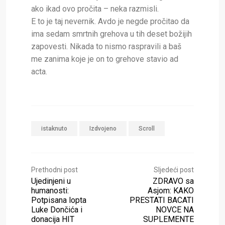
ako ikad ovo pročita – neka razmisli.
E to je taj nevernik. Avdo je negde pročitao da
ima sedam smrtnih grehova u tih deset božijih
zapovesti. Nikada to nismo raspravili a baš
me zanima koje je on to grehove stavio ad
acta.
istaknuto
Izdvojeno
Scroll
Prethodni post
Sljedeći post
Ujedinjeni u
ZDRAVO sa
humanosti:
Asjom: KAKO
Potpisana lopta
PRESTATI BACATI
Luke Dončića i
NOVCE NA
donacija HIT
SUPLEMENTE