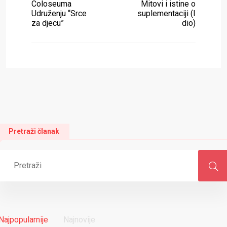
Coloseuma
Mitovi i istine o
Udruženju “Srce
suplementaciji (I
za djecu”
dio)
Pretraži članak
Najpopularnije
Najnovije