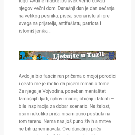
tugu. Avdine mačke još uvek verno čuvaju
njegov večni dom. Današnji dan je dan sećanja
na velikog pesnika, pisca, scenaristu ali pre
svega na prijatelja, antifašistu, patriota i
istomišljenika…
Avdo je bio fasciniran pričama o mojoj porodici
i često me je molio da pišem roman o tome.
Za njega je Vojvodina, poseban mentalitet
tamošnjih ljudi, njihovi maniri, običaji i talenti –
bila inspiracija za dobar scenario. Na žalost,
osim nekoliko priča, nisam puno postigla na
tom terenu. Nema nas još puno živih a mrtve
ne bih uznemiravala. Ovu današnju priču