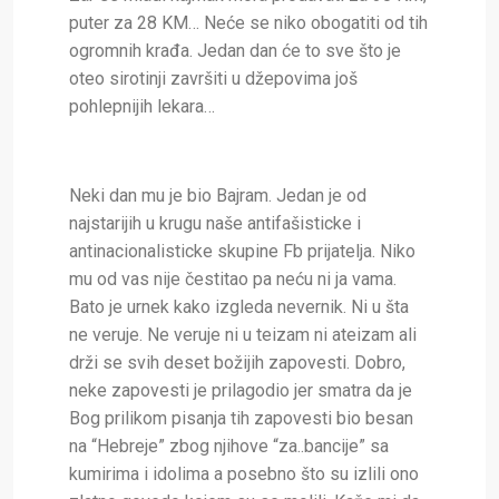
puter za 28 KM… Neće se niko obogatiti od tih
ogromnih krađa. Jedan dan će to sve što je
oteo sirotinji završiti u džepovima još
pohlepnijih lekara…
Neki dan mu je bio Bajram. Jedan je od
najstarijih u krugu naše antifašisticke i
antinacionalisticke skupine Fb prijatelja. Niko
mu od vas nije čestitao pa neću ni ja vama.
Bato je urnek kako izgleda nevernik. Ni u šta
ne veruje. Ne veruje ni u teizam ni ateizam ali
drži se svih deset božijih zapovesti. Dobro,
neke zapovesti je prilagodio jer smatra da je
Bog prilikom pisanja tih zapovesti bio besan
na “Hebreje” zbog njihove “za..bancije” sa
kumirima i idolima a posebno što su izlili ono