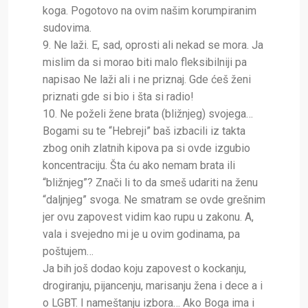
koga. Pogotovo na ovim našim korumpiranim
sudovima.
9. Ne laži. E, sad, oprosti ali nekad se mora. Ja
mislim da si morao biti malo fleksibilniji pa
napisao Ne laži ali i ne priznaj. Gde ćeš ženi
priznati gde si bio i šta si radio!
10. Ne poželi žene brata (bližnjeg) svojega…
Bogami su te “Hebreji” baš izbacili iz takta
zbog onih zlatnih kipova pa si ovde izgubio
koncentraciju. Šta ću ako nemam brata ili
“bližnjeg”? Znači li to da smeš udariti na ženu
“daljnjeg” svoga. Ne smatram se ovde grešnim
jer ovu zapovest vidim kao rupu u zakonu. A,
vala i svejedno mi je u ovim godinama, pa
poštujem…
Ja bih još dodao koju zapovest o kockanju,
drogiranju, pijancenju, marisanju žena i dece a i
o LGBT. I nameštanju izbora… Ako Boga ima i