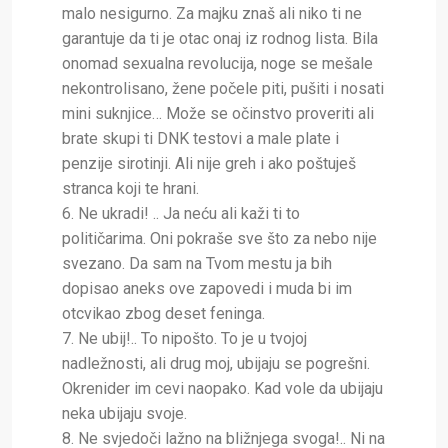
malo nesigurno. Za majku znaš ali niko ti ne
garantuje da ti je otac onaj iz rodnog lista. Bila
onomad sexualna revolucija, noge se mešale
nekontrolisano, žene počele piti, pušiti i nosati
mini suknjice… Može se očinstvo proveriti ali
brate skupi ti DNK testovi a male plate i
penzije sirotinji. Ali nije greh i ako poštuješ
stranca koji te hrani.
6. Ne ukradi! .. Ja neću ali kaži ti to
političarima. Oni pokraše sve što za nebo nije
svezano. Da sam na Tvom mestu ja bih
dopisao aneks ove zapovedi i muda bi im
otcvikao zbog deset feninga.
7. Ne ubij!.. To nipošto. To je u tvojoj
nadležnosti, ali drug moj, ubijaju se pogrešni.
Okrenider im cevi naopako. Kad vole da ubijaju
neka ubijaju svoje.
8. Ne svjedoči lažno na bližnjega svoga!.. Ni na