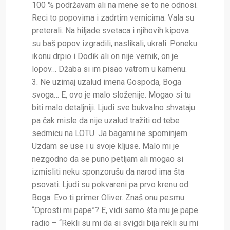
100 % podržavam ali na mene se to ne odnosi.
Reci to popovima i zadrtim vernicima. Vala su
preterali. Na hiljade svetaca i njihovih kipova
su baš popov izgradili, naslikali, ukrali. Poneku
ikonu drpio i Dodik ali on nije vernik, on je
lopov… Džaba si im pisao vatrom u kamenu.
3. Ne uzimaj uzalud imena Gospoda, Boga
svoga… E, ovo je malo složenije. Mogao si tu
biti malo detaljniji. Ljudi sve bukvalno shvataju
pa čak misle da nije uzalud tražiti od tebe
sedmicu na LOTU. Ja bagami ne spominjem.
Uzdam se use i u svoje kljuse. Malo mi je
nezgodno da se puno petljam ali mogao si
izmisliti neku sponzorušu da narod ima šta
psovati. Ljudi su pokvareni pa prvo krenu od
Boga. Evo ti primer Oliver. Znaš onu pesmu
“Oprosti mi pape”? E, vidi samo šta mu je pape
radio – “Rekli su mi da si svigdi bija rekli su mi