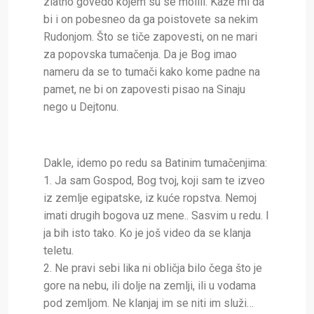
zlatno govedo kojem su se molili. Kaže mi da
bi i on pobesneo da ga poistovete sa nekim
Rudonjom. Što se tiče zapovesti, on ne mari
za popovska tumačenja. Da je Bog imao
nameru da se to tumači kako kome padne na
pamet, ne bi on zapovesti pisao na Sinaju
nego u Dejtonu.
Dakle, idemo po redu sa Batinim tumačenjima:
1. Ja sam Gospod, Bog tvoj, koji sam te izveo
iz zemlje egipatske, iz kuće ropstva. Nemoj
imati drugih bogova uz mene.. Sasvim u redu. I
ja bih isto tako. Ko je još video da se klanja
teletu.
2. Ne pravi sebi lika ni obličja bilo čega što je
gore na nebu, ili dolje na zemlji, ili u vodama
pod zemljom. Ne klanjaj im se niti im služi…