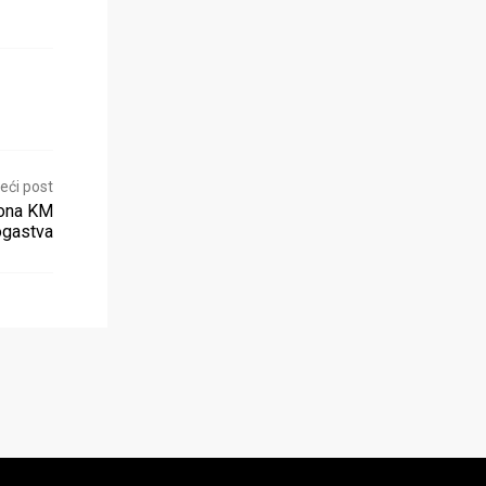
eći post
iona KM
rogastva