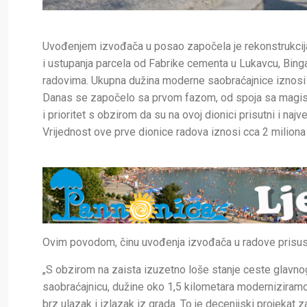
Uvođenjem izvođača u posao započela je rekonstrukcija
i ustupanja parcela od Fabrike cementa u Lukavcu, Bing
radovima. Ukupna dužina moderne saobraćajnice iznosi ne
Danas se započelo sa prvom fazom, od spoja sa magist
i prioritet s obzirom da su na ovoj dionici prisutni i naj
Vrijednost ove prve dionice radova iznosi cca 2 milion
Ovim povodom, činu uvođenja izvođača u radove prisustv
„S obzirom na zaista izuzetno loše stanje ceste glavnog
saobraćajnicu, dužine oko 1,5 kilometara moderniziramo
brz ulazak i izlazak iz grada. To je decenijski projekat