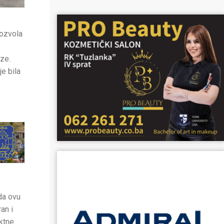
dozvola
ze.
e bila
da ovu
an i
ektne