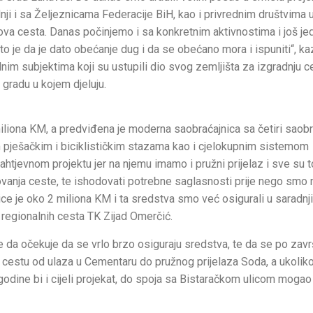
nji i sa Željeznicama Federacije BiH, kao i privrednim društvima 
nova cesta. Danas počinjemo i sa konkretnim aktivnostima i još j
 je da je dato obećanje dug i da se obećano mora i ispuniti“, ka
dnim subjektima koji su ustupili dio svog zemljišta za izgradnju c
gradu u kojem djeluju.
iliona KM, a predviđena je moderna saobraćajnica sa četiri saob
m pješačkim i biciklističkim stazama kao i cjelokupnim sistemom
htjevnom projektu jer na njemu imamo i pružni prijelaz i sve su t
ovanja ceste, te ishodovati potrebne saglasnosti prije nego smo 
ice je oko 2 miliona KM i ta sredstva smo već osigurali u saradnj
 regionalnih cesta TK Zijad Omerčić.
tiče da očekuje da se vrlo brzo osiguraju sredstva, te da se po zav
 cestu od ulaza u Cementaru do pružnog prijelaza Soda, a ukolik
odine bi i cijeli projekat, do spoja sa Bistaračkom ulicom mogao 