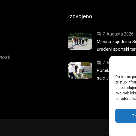
Izdvojeno
7. Augusta 2026.
Mjesna zajednica S
uređeni sportski te
tnosti
7. Augusta 2026.
Počela izgradnja no
Da bismo pru
sale JU OŠ
pristup inf
da obrađujem
ovoj veb lok
određene kar
Pr