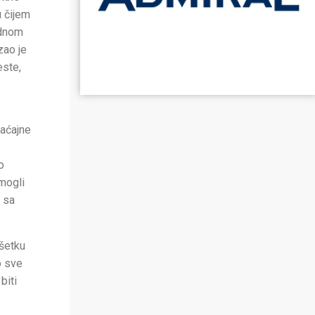
u čijem
ednom
zao je
este,
raćajne
o
mogli
i sa
ršetku
o sve
biti