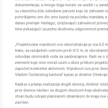
dokumentacije, a mnogo toga moralo se uraditi i u sarad
su vlasništvu bile određene parcele koje će zahvatati 
potvrđujemo ono što smo kazali na početku mandata, a to
danas premijer Halilagić, izražavajući zahvalnost privre
time pokazujući izuzetnu društvenu odgovornost prema 
„Projektovana vrijednost ove rekonstrukcije j
e cca 6,5 m
trake, sa razdjelnim ostrvom prvih 412 m, te obostrani
odvodnje oborinskih voda sa saobraćajnice. Radi se o za
elementi koje smo morali uzeti u obzir prilikom projekt
započeti konkretne aktivnosti. Vrijednost ove prve dion
Vladom Tuzlanskog kantona“ kazao je direktor Direkcije
Kada je u pitanju realizacija drugih dionica, direktor is
prve dionice nastavi sa drugom dionicom koja obuhvata
stvari budu odvijali planiranom dinamikom do kraja ove g
završen.