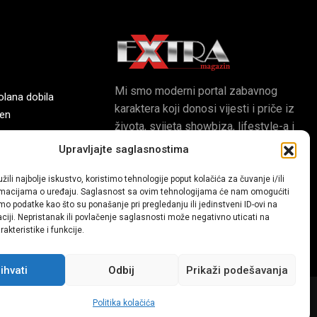
Mi smo moderni portal zabavnog
olana dobila
karaktera koji donosi vijesti i priče iz
ren
života, svijeta showbiza, lifestyle-a i
popularne kulture.
Upravljajte saglasnostima
ve fiskulturne
žili najbolje iskustvo, koristimo tehnologije poput kolačića za čuvanje i/ili
ormacijama o uređaju. Saglasnost sa ovim tehnologijama će nam omogućiti
o podatke kao što su ponašanje pri pregledanju ili jedinstveni ID-ovi na
aciji. Nepristanak ili povlačenje saglasnosti može negativno uticati na
akteristike i funkcije.
ihvati
Odbij
Prikaži podešavanja
Dev:
www.senidh.com
Politika kolačića