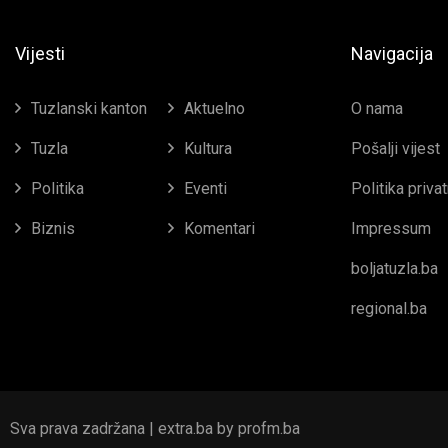
Vijesti
Navigacija
Tuzlanski kanton
Aktuelno
O nama
Tuzla
Kultura
Pošalji vijest
Politika
Eventi
Politika priva
Biznis
Komentari
Impressum
boljatuzla.ba
regional.ba
Sva prava zadržana | extra.ba by profm.ba