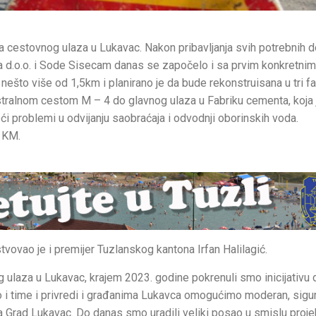
 cestovnog ulaza u Lukavac. Nakon pribavljanja svih potrebnih 
a d.o.o. i Sode Sisecam danas se započelo i sa prvim konkretnim
što više od 1,5km i planirano je da bude rekonstruisana u tri fa
ralnom cestom M – 4 do glavnog ulaza u Fabriku cementa, koja j
veći problemi u odvijanju saobraćaja i odvodnji oborinskih voda.
a KM.
ovao je i premijer Tuzlanskog kantona Irfan Halilagić.
 ulaza u Lukavac, krajem 2023. godine pokrenuli smo inicijativu 
 i time i privredi i građanima Lukavca omogućimo moderan, sigur
 za Grad Lukavac. Do danas smo uradili veliki posao u smislu proj