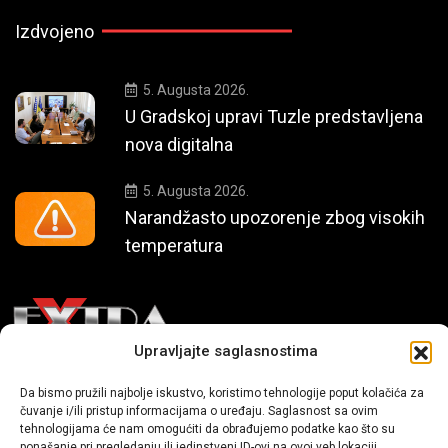
Izdvojeno
5. Augusta 2026.
U Gradskoj upravi Tuzle predstavljena
nova digitalna
5. Augusta 2026.
Narandžasto upozorenje zbog visokih
temperatura
Upravljajte saglasnostima
Mi smo moderni portal zabavnog karaktera koji donosi vijesti i
Da bismo pružili najbolje iskustvo, koristimo tehnologije poput kolačića za
priče iz života, svijeta showbiza, lifestyle-a i popularne kulture.
čuvanje i/ili pristup informacijama o uređaju. Saglasnost sa ovim
tehnologijama će nam omogućiti da obrađujemo podatke kao što su
ponašanje pri pregledanju ili jedinstveni ID-ovi na ovoj veb lokaciji.