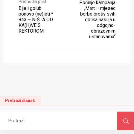
Prethodni post
Počinje kampanja
Bijeli golub
„Mart – mjesec
ponovo (ne)leti *
borbe protiv svih
843 – NIŠTA OD
oblika nasilja u
KA(H)VE S
odgojno-
REKTOROM
obrazovnim
ustanovama“
Pretraži članak