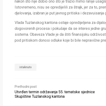
nakon što nije dobio ono što je tražio mimo ranije usagl
Istovremeno, nisu se opredijelili za štrajk, jer za to,
djelovanja, izabran je put javnog pritiska i dezavuisanja
Vlada Tuzlanskog kantona ostaje opredijeljena za dijalog, 
dogovorenih procesa i pokušaje da se interes jedne gr
sistema. Obaveza Vlade je da štiti finansijsku održivost
pod pritiskom donosi odluke koje bi bile nepravične pre
istaknuto
Prethodni post
Utvrđen termin održavanja 55. tematske sjednice
Skupštine Tuzlanskog kantona