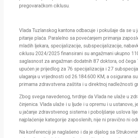
pregovaračkom ciklusu.
Vlada Tuzlanskog kantona odbacuje i pokušaje da se u ja
pitanje plaća. Paralelno sa povećanjem primanja zaposl
mladih ljekara, specijalizacije, subspecijalizacije, na
ciklusu 2024/2025 finansirani su angažmani ukupno 11
saglasnost za angažman dodatnih 87 doktora, od čega 7
upućen je prijedlog za 76 specijalizacija i 27 subspeci
ulaganja u vrijednosti od 26.184.600 KM, a osigurana s
primarna zdravstvena zaštita i u direktnoj nadležnosti g
Zbog svega navedenog, tvrdnje da Vlada ne ulaže u zdrav
činjenica. Vlada ulaže i u ljude i u opremu i u ustanove, 
u jačanje zdravstvenog sistema i poboljšanje uslova lij
najplaćenije kategorije zaposlenih, nije ni pravično ni od
Na konferenciji je naglašeno i da je dijalog sa Strukovn