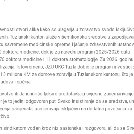
vnosti stvori slika kako se ulaganja u zdravstvo svode isključiv
enih, Tuzlanski kanton ulaže višemilionska sredstva u zapošljava
bavku savremene medicinske opreme i jačanje zdravstvenih ustanov
0 doktora medicine, dok je za naredni program 2025/2026 data
6 doktora medicine i 11 doktora stomatologije. Za 2026. godinu
jalizacija. Istovremeno, JZU UKC Tuzla dobio je program investici
u i 3 miliona KM za domove zdravlja u Tuzlanskom kantonu, što je
radova i općina.
stvo ili da ignoriše ljekare predstavljaju svjesno zanemarivanje
jer je to jedini odgovoran put. Svako insistiranje da se sredstva, 
ečenja pacijenata, usmjeravaju isključivo na dodatna povećanja za
rživo.
im sindikatom vođen kroz niz sastanaka i razgovora, ali da se Sind