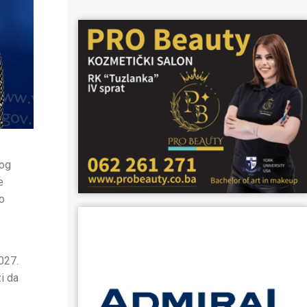
kog
e
o
2027.
i da