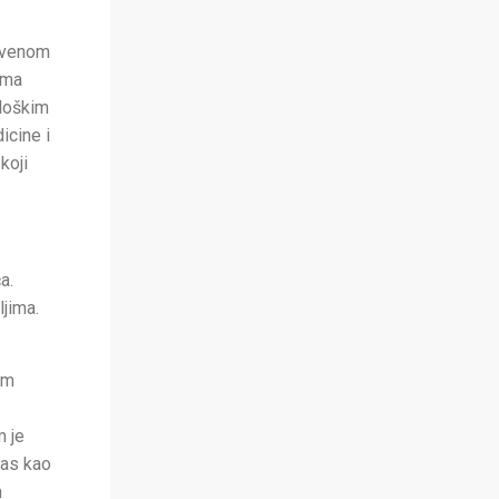
stvenom
ima
ološkim
icine i
koji
a.
jima.
om
m je
nas kao
m