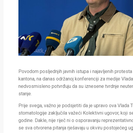
Povodom posljednjih javnih istupa i najavljenih protes
kantona, na danas održanoj konferenciji za medije Vlada
nedvosmisleno potvrđuju da su iznesene tvrdnje neuteme
stanje.
Prije svega, važno je podsjetiti da je upravo ova Vlad
stomatologije zaključila važeći Kolektivni ugovor, koji s
godine. Dakle, nije riječ ni o osporavanju reprezentativ
se sva otvorena pitanja rješavaju u okviru postojećeg u