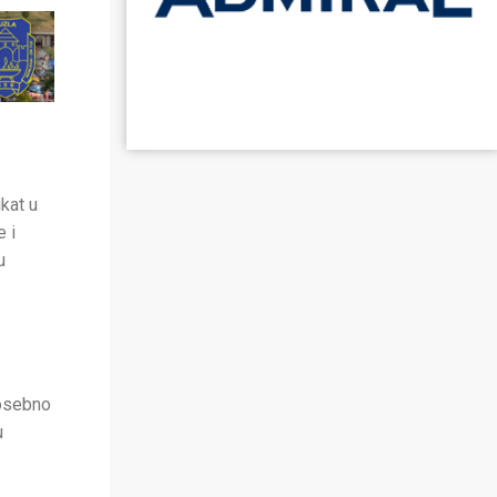
kat u
 i
u
Posebno
u