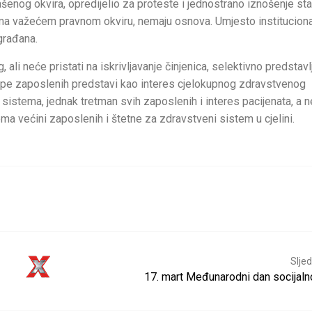
ašenog okvira, opredijelio za proteste i jednostrano iznošenje st
 prema važećem pravnom okviru, nemaju osnova. Umjesto institucion
 građana.
ali neće pristati na iskrivljavanje činjenica, selektivno predstavl
upe zaposlenih predstavi kao interes cjelokupnog zdravstvenog
 sistema, jednak tretman svih zaposlenih i interes pacijenata, a n
ma većini zaposlenih i štetne za zdravstveni sistem u cjelini.
Sljed
17. mart Međunarodni dan socijaln