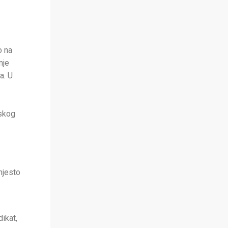
o na
nje
a. U
jskog
umjesto
ikat,