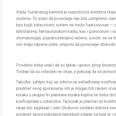
Vlada Tuzlanskog kantona je raspoloživa sredstva rasp
sistemu. To znači da povećanje nije bilo usmjereno sa
bez kojih zdravstveni sistem ne može funkcionisati — d
tehničarima, farmaceutskom kadru, kao i pomoćnom i ne
stomatologije, pojednostavljeno rečeno, svodio se na t
već imaju najveće plate, umjesto da povećanje obuhvati 
Posebno treba istaći da su ljekari, upravo zbog linearn
Tvrdnje da su oštećeni ne stoje, a pokušaj da se javnos
Također, zahtjev koji se odnosi na usklađivanje koeficij
predmet ovog sporazuma, niti je mogao biti riješen izv
koraku u ukupno tri planirana koraka kojima se treba do
koeficijenata u zdravstvu. Taj korak je planiran za kole
ranije bio saglasan i sam Strukovni sindikat doktora m
predmet spora pokušava nametnuti pitanje za koje je i 