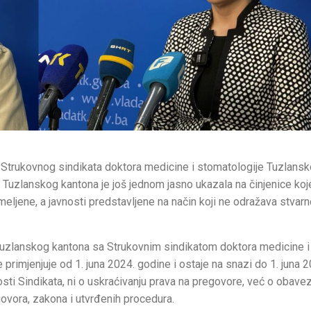
ta Strukovnog sindikata doktora medicine i stomatologije Tuzlans
 Tuzlanskog kantona je još jednom jasno ukazala na činjenice koj
ljene, a javnosti predstavljene na način koji ne odražava stvarn
a Tuzlanskog kantona sa Strukovnim sindikatom doktora medicine i
e primjenjuje od 1. juna 2024. godine i ostaje na snazi do 1. juna 
nosti Sindikata, ni o uskraćivanju prava na pregovore, već o obavez
govora, zakona i utvrđenih procedura.