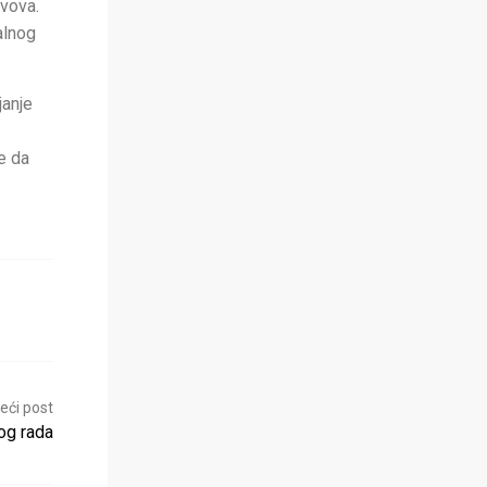
avova.
alnog
janje
e da
eći post
og rada