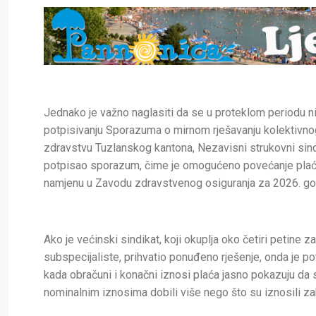
Jednako je važno naglasiti da se u proteklom periodu n
potpisivanju Sporazuma o mirnom rješavanju kolektivnog
zdravstvu Tuzlanskog kantona, Nezavisni strukovni sindi
potpisao sporazum, čime je omogućeno povećanje plać
namjenu u Zavodu zdravstvenog osiguranja za 2026. god
Ako je većinski sindikat, koji okuplja oko četiri petine za
subspecijaliste, pr
ihvatio ponuđeno rješenje, onda je po
kada obračuni i konačni iznosi plaća jasno pokazuju da
nominalnim iznosima dobili više nego što su iznosili zah