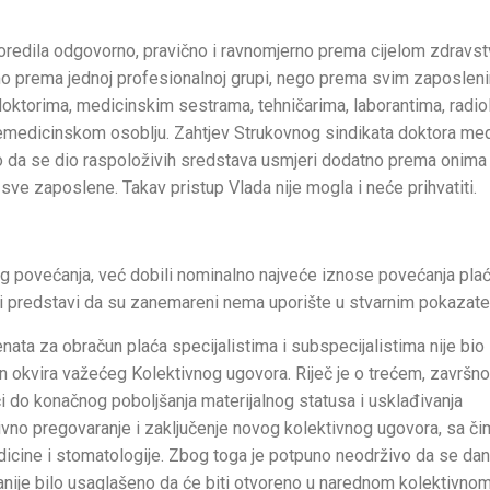
oredila odgovorno, pravično i ravnomjerno prema cijelom zdrav
mo prema jednoj profesionalnoj grupi, nego prema svim zaposlen
oktorima, medicinskim sestrama, tehničarima, laborantima, radi
medicinskom osoblju. Zahtjev Strukovnog sindikata doktora med
o da se dio raspoloživih sredstava usmjeri dodatno prema onima 
sve zaposlene. Takav pristup Vlada nije mogla i neće prihvatiti.
og povećanja, već dobili nominalno najveće iznose povećanja plać
ti predstavi da su zanemareni nema uporište u stvarnim pokazatel
enata za obračun plaća specijalistima i subspecijalistima nije bio
an okvira važećeg Kolektivnog ugovora. Riječ je o trećem, završn
ći do konačnog poboljšanja materijalnog statusa i usklađivanja
ktivno pregovaranje i zaključenje novog kolektivnog ugovora, sa či
edicine i stomatologije. Zbog toga je potpuno neodrživo da se da
ranije bilo usaglašeno da će biti otvoreno u narednom kolektivno