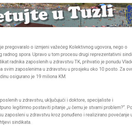
ije pregovaralo o izmjeni važećeg Kolektivnog ugovora, nego o
 radnog spora. Upravo u tom procesu drugi reprezentativni sindi
kat radnika zaposlenih u zdravstvu TK, prihvatio je ponudu Vlade
a svim zaposlenima u zdravstvu u prosjeku oko 10 posto. Za ov
inu osigurano je 19 miliona KM.
poslenih u zdravstvu, uključujući i doktore, specijaliste i
tpuno legitimno postaviti pitanje „u čemu je stvarni problem?“. 
 su zaposleni u zdravstvu kroz ponuđeno i realizirano povećanje 
tjevi sindikata.