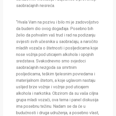
saobraćajnih nesreća.
“Hvala Vam na pozivu i bilo mi je zadovoljstvo
da budem dio ovog događaja. Posebno bih
želio da pohvalim vaš trud i rad na podizanju
svijesti svih učesnika u saobraćaju, a naročito
mladih vozača o štetnosti i posljedicama koje
nose vožnja pod uticajem alkohola i opojnih
sredstava. Svakodnevno smo svjedoci
saobraćajnih nezgoda sa smrtnim
posljedicama, teškim tjelesnim povredama i
materijalnom štetom, a koje uglavom nastaju
uslijed brze vožnje i vožnje pod uticajem
alkohola i narkotika. Obzirom da su vaša ciljna
grupa mladi vozači, ova tema i panel diskusija
ima posebnu težinu. Nadam se da će u
budućnosti i druga udruženja, a posebno vlast,