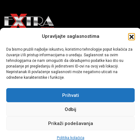
Upravljajte saglasnostima
Mi smo moderni portal zabavnog karaktera koji donosi vijesti i
priče iz života, svijeta showbiza, lifestyle-a i popularne kulture.
Da bismo pružili najbolje iskustvo, koristimo tehnologije poput kolačića za
čuvanje i/ili pristup informacijama o uređaju. Saglasnost sa ovim
tehnologijama će nam omogućiti da obrađujemo podatke kao što su
ponašanje pri pregledanju ili jedinstveni ID-ovi na ovoj veb lokaciji.
Nepristanak ili povlačenje saglasnosti može negativno uticati na
određene karakteristike i funkcije.
Prihvati
Sva prava zadržana | extra.ba by profm.ba
Odbij
Dev:
www.senidh.com
Prikaži podešavanja
Politika kolačića