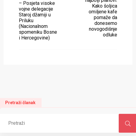
najbolji planovi:
– Posjeta visoke
Kako šoljica
vojne delegacije
omiljene kafe
Staroj džamiji u
pomaže da
Priluku
donesemo
(Nacionalnom
novogodišnje
spomeniku Bosne
odluke
i Hercegovine)
Pretraži članak