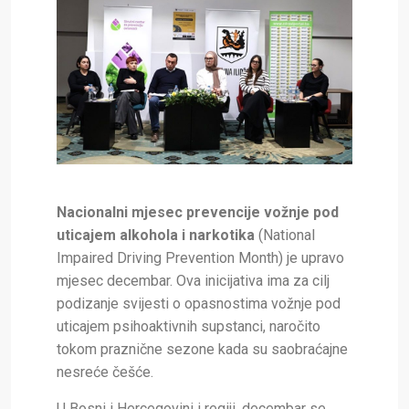
Nacionalni mjesec prevencije vožnje pod
uticajem alkohola i narkotika
(National
Impaired Driving Prevention Month) je upravo
mjesec decembar. Ova inicijativa ima za cilj
podizanje svijesti o opasnostima vožnje pod
uticajem psihoaktivnih supstanci, naročito
tokom praznične sezone kada su saobraćajne
nesreće češće.
U Bosni i Hercegovini i regiji, decembar se