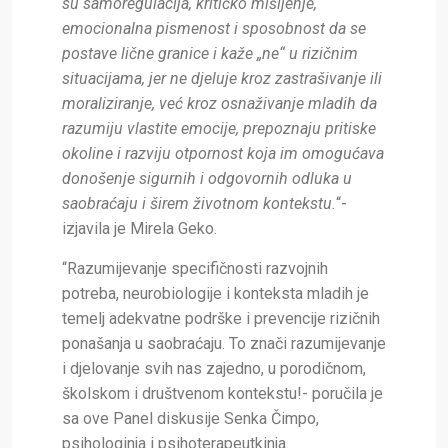
su samoregulacija, kritičko mišljenje,
emocionalna pismenost i sposobnost da se
postave lične granice i kaže „ne“ u rizičnim
situacijama, jer ne djeluje kroz zastrašivanje ili
moraliziranje, već kroz osnaživanje mladih da
razumiju vlastite emocije, prepoznaju pritiske
okoline i razviju otpornost koja im omogućava
donošenje sigurnih i odgovornih odluka u
saobraćaju i širem životnom kontekstu.
“-
izjavila je Mirela Geko.
“Razumijevanje specifičnosti razvojnih
potreba, neurobiologije i konteksta mladih je
temelj adekvatne podrške i prevencije rizičnih
ponašanja u saobraćaju. To znači razumijevanje
i djelovanje svih nas zajedno, u porodičnom,
školskom i društvenom kontekstu!- poručila je
sa ove Panel diskusije Senka Čimpo,
psihologinja i psihoterapeutkinja.