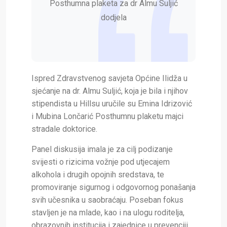
Posthumna plaketa za dr Almu Suljić
dodjela
Ispred Zdravstvenog savjeta Općine Ilidža u
sjećanje na dr. Almu Suljić, koja je bila i njihov
stipendista u Hillsu uručile su Emina Idrizović
i Mubina Lončarić Posthumnu plaketu majci
stradale doktorice.
Panel diskusija imala je za cilj podizanje
svijesti o rizicima vožnje pod utjecajem
alkohola i drugih opojnih sredstava, te
promoviranje sigurnog i odgovornog ponašanja
svih učesnika u saobraćaju. Poseban fokus
stavljen je na mlade, kao i na ulogu roditelja,
obrazovnih institucija i zajednice u prevenciji