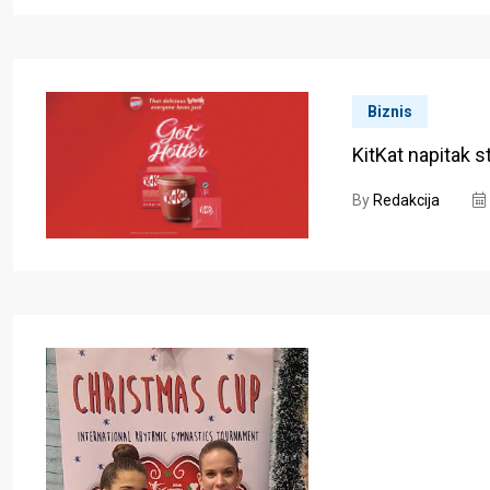
Biznis
KitKat napitak s
By
Redakcija