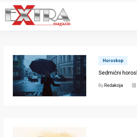
Horoskop
Sedmični horosk
By
Redakcija