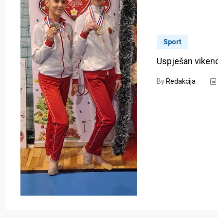
Sport
Uspješan vikend
By
Redakcija