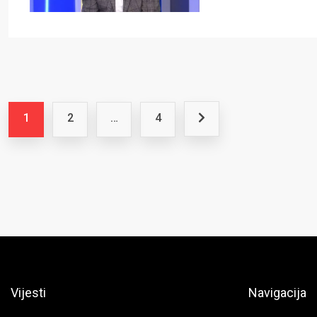
1
2
…
4
Vijesti
Navigacija