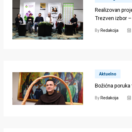
Realizovan proj
Trezven izbor –
By
Redakcija
Aktuelno
Božićna poruka 
By
Redakcija