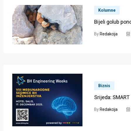
Kolumne
Bijeli golub p
By
Redakcija
Biznis
Srijeda: SMART 
By
Redakcija