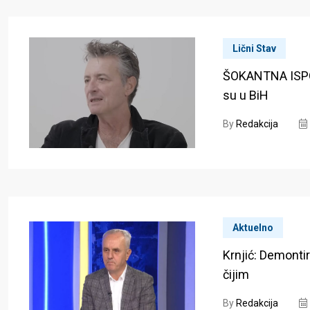
Lični Stav
ŠOKANTNA ISPO
su u BiH
By
Redakcija
Aktuelno
Krnjić: Demonti
čijim
By
Redakcija