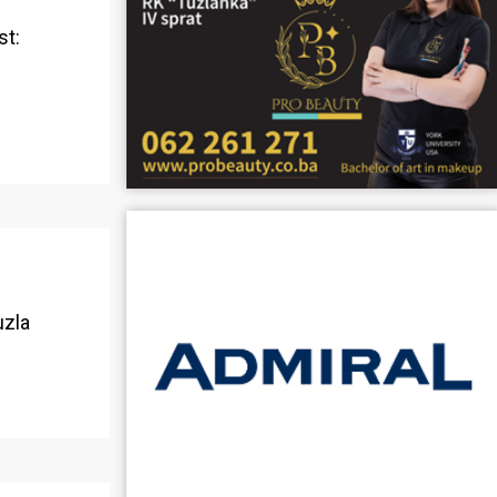
st:
uzla