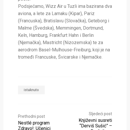
Podsjećamo, Wizz Air u Tuzli ima bazirana dva
aviona, a lete za Larnaku (Kipar), Pariz
(Francuska), Bratislavu (Slovačka), Geteborg i
Malme (Švedska), Memmingen, Dortmund,
Keln, Hamburg, Frankfurt Hahn i Berlin
(Njemačka), Mastricht (Nizozemska) te za
aerodrom Basel-Mulhouse-Freiburg, koji je na
tromeđi Francuske, Švicarske i Njemačke.
istaknuto
Sljedeći post
Prethodni post
Književni susreti
Nestlé program
“Derviš Sušić” –
Zdravo!: Učenici