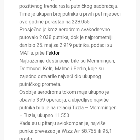
pozitivnog trenda rasta putničkog saobraćaja.
Time je ukupan broj putnika u prvih pet mjeseci
ove godine porastao na 228.055.
Prosječno je kroz aerodrom svakodnevno
putovalo 2.038 putnika, dok je najprometniji
dan bio 25. maj sa 2.919 putnika, podaci su
MAT-a, piše
Faktor
Najtraženije destinacije bile su Memmingen,
Dortmund, Keln, Malme i Berlin, koje su
zajedno ostvarile najveći dio ukupnog
putničkog prometa.
Osoblje aerodroma tokom maja ukupno je
obavilo 359 operacija, a ubjedljivo najviše
putnika bilo je na relaciji Tuzla – Memmingen
– Tuzla, ukupno 11.553.
Kada su u pitanju aviokompanije, najviše
punika prevezao je Wizz Air 58.765 ili 95,1
posto.