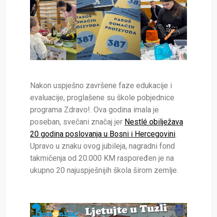
Nakon uspješno završene faze edukacije i
evaluacije, proglašene su škole pobjednice
programa Zdravo!. Ova godina imala je
poseban, svečani značaj jer
Nestlé obilježava
20 godina poslovanja u Bosni i Hercegovini
.
Upravo u znaku ovog jubileja, nagradni fond
takmičenja od 20.000 KM raspoređen je na
ukupno 20 najuspješnijih škola širom zemlje.