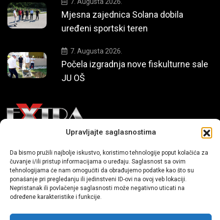
7. Augusta 2026.
Mjesna zajednica Solana dobila
uređeni sportski teren
7. Augusta 2026.
Počela izgradnja nove fiskulturne sale
JU OŠ
Upravljajte saglasnostima
Mi smo moderni portal zabavnog karaktera koji donosi vijesti i
Da bismo pružili najbolje iskustvo, koristimo tehnologije poput kolačića za
priče iz života, svijeta showbiza, lifestyle-a i popularne kulture.
čuvanje i/ili pristup informacijama o uređaju. Saglasnost sa ovim
tehnologijama će nam omogućiti da obrađujemo podatke kao što su
ponašanje pri pregledanju ili jedinstveni ID-ovi na ovoj veb lokaciji.
Nepristanak ili povlačenje saglasnosti može negativno uticati na
određene karakteristike i funkcije.