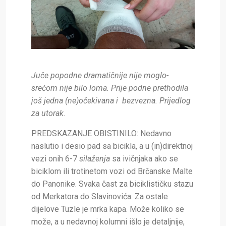
Juče popodne dramatičnije nije moglo-
srećom nije bilo loma. Prije podne prethodila
još jedna (ne)očekivana i bezvezna. Prijedlog
za utorak.
PREDSKAZANJE OBISTINILO:
Nedavno
naslutio i desio pad sa bicikla, a u (in)direktnoj
vezi onih 6-7
silaženja
sa ivičnjaka ako se
biciklom ili trotinetom vozi od Brčanske Malte
do Panonike. Svaka čast za biciklističku stazu
od Merkatora do Slavinovića. Za ostale
dijelove Tuzle je mrka kapa. Može koliko se
može, a u nedavnoj kolumni išlo je detaljnije,