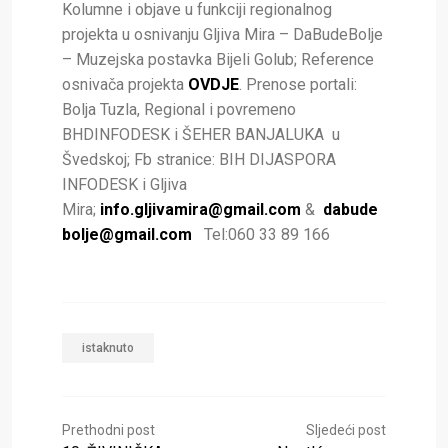
Kolumne i objave u funkciji regionalnog
projekta u osnivanju Gljiva Mira – DaBudeBolje
– Muzejska postavka Bijeli Golub; Reference
osnivača projekta
OVDJE
. Prenose portali:
Bolja Tuzla, Regional i povremeno
BHDINFODESK i ŠEHER BANJALUKA u
Švedskoj; Fb stranice: BIH DIJASPORA
INFODESK i Gljiva
Mira;
info.gljivamira@gmail.com
&
dabude
bolje@gmail.com
Tel:060 33 89 166
istaknuto
Prethodni post
Sljedeći post