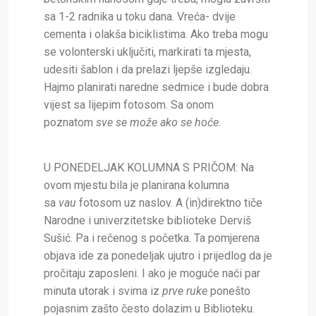
sa 1-2 radnika u toku dana. Vreća- dvije
cementa i olakša biciklistima. Ako treba mogu
se volonterski uključiti, markirati ta mjesta,
udesiti šablon i da prelazi ljepše izgledaju.
Hajmo planirati naredne sedmice i bude dobra
vijest sa lijepim fotosom. Sa onom
poznatom
sve se može ako se hoće
.
U PONEDELJAK KOLUMNA S PRIČOM:
Na
ovom mjestu bila je planirana kolumna
sa
vau
fotosom uz naslov. A (in)direktno tiče
Narodne i univerzitetske biblioteke Derviš
Sušić. Pa i rečenog s početka. Ta pomjerena
objava ide za ponedeljak ujutro i prijedlog da je
pročitaju zaposleni. I ako je moguće naći par
minuta utorak i svima iz
prve ruke
ponešto
pojasnim zašto često dolazim u Biblioteku.