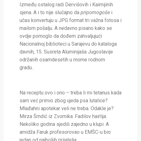
Između ostalog radi Dervišovih i Kaimijinih
sjena. A i to nije slučajno da
pripomogoše
i
učas konvertuju u JPG format tri važna fotosa i
mailom pošalju. A nedavno pisano kako se
ovdje pomoglo da dođem zahvaljujući
Nacionalnoj biblioteci u Sarajevu do kataloga
davnih, 15. Susreta Aluminijaša Jugoslavije
održanih osamdesetih u mome rodnom
gradu..
Na receptu ovo i ono – treba li mi tetanus kada
sam već primio zbog ujeda psa lutalice?
Mlađahni apotekar veli ne treba. Odakle je?
Mirza Šrndić iz Zvornika. Fadilov hairlija.
Nekoliko godina sjedili zajedno u klupi. A
amidža Faruk profesorovao u EMŠC-u bio
jedan od najboljih prijatelja…