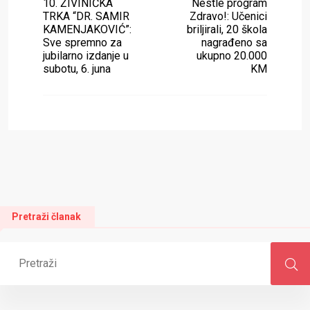
10. ŽIVINIČKA
Nestlé program
TRKA “DR. SAMIR
Zdravo!: Učenici
KAMENJAKOVIĆ”:
briljirali, 20 škola
Sve spremno za
nagrađeno sa
jubilarno izdanje u
ukupno 20.000
subotu, 6. juna
KM
Pretraži članak