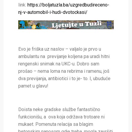
link:
https://boljatuzla.ba/uzgredbudireceno-
nj-v-automobil-i-hudi-dvotockasi/
Evo je friška uz naslov – valjalo je prvo u
ambulantu na previjanje koljena pa uradi hitni
rengenski snimak na UKC-u. Dobro sam
prošao – nema loma na rebrima i ramenu, još
dva previjanja, antibiotici i to je- to. I, ubuduće
pamet u glavu!
Doista neke gradske službe fantastično
funkcionišu, a ova koja održava trotoare ni
mukaet. Pomenuta relacija sa blagim
betonskim nanosom gdje treba, mogla završiti