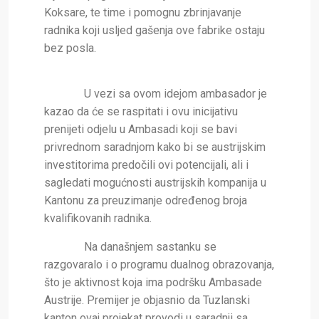
Koksare, te time i pomognu zbrinjavanje
radnika koji usljed gašenja ove fabrike ostaju
bez posla.
U vezi sa ovom idejom ambasador je
kazao da će se raspitati i ovu inicijativu
prenijeti odjelu u Ambasadi koji se bavi
privrednom saradnjom kako bi se austrijskim
investitorima predočili ovi potencijali, ali i
sagledati mogućnosti austrijskih kompanija u
Kantonu za preuzimanje određenog broja
kvalifikovanih radnika.
Na današnjem sastanku se
razgovaralo i o programu dualnog obrazovanja,
što je aktivnost koja ima podršku Ambasade
Austrije. Premijer je objasnio da Tuzlanski
kanton ovaj projekat provodi u saradnji sa