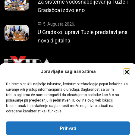
Za sisteme vodosnabdijevanja Tuzle i
Gradačca izdvojeno
5. Augusta 2026.
U Gradskoj upravi Tuzle predstavljena
nova digitalna
Upravljajte saglasnostima
Mi smo moderni portal zabavnog karaktera koji donosi vijesti i
Da bismo pružili najbolje iskustvo, koristimo tehnologije poput kolačića za
čuvanje i/ili pristup informacijama o uređaju. Saglasnost sa ovim
priče iz života, svijeta showbiza, lifestyle-a i popularne kulture.
tehnologijama će nam omogućiti da obrađujemo podatke kao što su
ponašanje pri pregledanju ili jedinstveni ID-ovi na ovoj veb lokaciji.
Nepristanak ili povlačenje saglasnosti može negativno uticati na
određene karakteristike i funkcije.
Prihvati