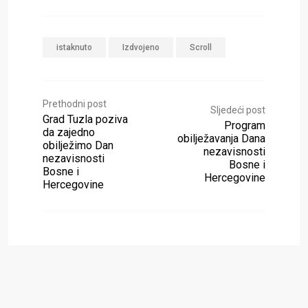
istaknuto
Izdvojeno
Scroll
Prethodni post
Sljedeći post
Grad Tuzla poziva
Program
da zajedno
obilježavanja Dana
obilježimo Dan
nezavisnosti
nezavisnosti
Bosne i
Bosne i
Hercegovine
Hercegovine