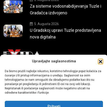
Za sisteme vodosnabdijevanja Tuzle i
Gradačca izdvojeno
5. Augusta 2026.
U Gradskoj upravi Tuzle predstavljena
nova digitalna
Upravljajte saglasnostima
Mi smo moderni portal zabavnog karaktera koji donosi vijesti i
Da bismo pružili najbolje iskustvo, koristimo tehnologije poput kolačića za
čuvanje i/ili pristup informacijama o uređaju. Saglasnost sa ovim
priče iz života, svijeta showbiza, lifestyle-a i popularne kulture.
tehnologijama će nam omogućiti da obrađujemo podatke kao što su
ponašanje pri pregledanju ili jedinstveni ID-ovi na ovoj veb lokaciji.
Nepristanak ili povlačenje saglasnosti može negativno uticati na
određene karakteristike i funkcije.
Prihvati