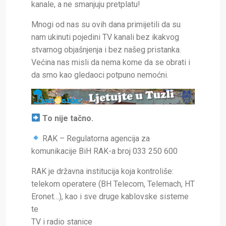
kanale, a ne smanjuju pretplatu!
Mnogi od nas su ovih dana primijetili da su
nam ukinuti pojedini TV kanali bez ikakvog
stvarnog objašnjenja i bez našeg pristanka.
Većina nas misli da nema kome da se obrati i
da smo kao gledaoci potpuno nemoćni.
To nije tačno.
RAK – Regulatorna agencija za
komunikacije BiH RAK-a broj 033 250 600
RAK je državna institucija koja kontroliše:
telekom operatere (BH Telecom, Telemach, HT
Eronet…), kao i sve druge kablovske sisteme
te
TV i radio stanice