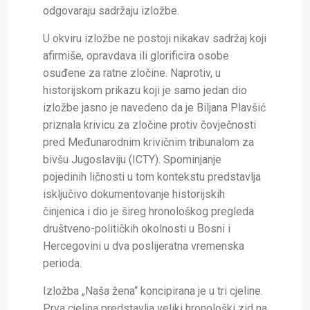
odgovaraju sadržaju izložbe.
U okviru izložbe ne postoji nikakav sadržaj koji
afirmiše, opravdava ili glorificira osobe
osuđene za ratne zločine. Naprotiv, u
historijskom prikazu koji je samo jedan dio
izložbe jasno je navedeno da je Biljana Plavšić
priznala krivicu za zločine protiv čovječnosti
pred Međunarodnim krivičnim tribunalom za
bivšu Jugoslaviju (ICTY). Spominjanje
pojedinih ličnosti u tom kontekstu predstavlja
isključivo dokumentovanje historijskih
činjenica i dio je šireg hronološkog pregleda
društveno-političkih okolnosti u Bosni i
Hercegovini u dva poslijeratna vremenska
perioda.
Izložba „Naša žena“ koncipirana je u tri cjeline.
Prva cjelina predstavlja veliki hronološki zid na