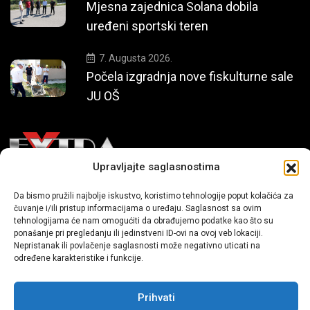
Mjesna zajednica Solana dobila
uređeni sportski teren
7. Augusta 2026.
Počela izgradnja nove fiskulturne sale
JU OŠ
Upravljajte saglasnostima
Mi smo moderni portal zabavnog karaktera koji donosi vijesti i
Da bismo pružili najbolje iskustvo, koristimo tehnologije poput kolačića za
čuvanje i/ili pristup informacijama o uređaju. Saglasnost sa ovim
priče iz života, svijeta showbiza, lifestyle-a i popularne kulture.
tehnologijama će nam omogućiti da obrađujemo podatke kao što su
ponašanje pri pregledanju ili jedinstveni ID-ovi na ovoj veb lokaciji.
Nepristanak ili povlačenje saglasnosti može negativno uticati na
određene karakteristike i funkcije.
Prihvati