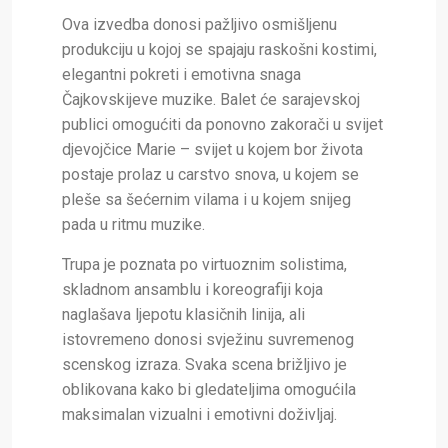
Ova izvedba donosi pažljivo osmišljenu
produkciju u kojoj se spajaju raskošni kostimi,
elegantni pokreti i emotivna snaga
Čajkovskijeve muzike. Balet će sarajevskoj
publici omogućiti da ponovno zakorači u svijet
djevojčice Marie – svijet u kojem bor života
postaje prolaz u carstvo snova, u kojem se
pleše sa šećernim vilama i u kojem snijeg
pada u ritmu muzike.
Trupa je poznata po virtuoznim solistima,
skladnom ansamblu i koreografiji koja
naglašava ljepotu klasičnih linija, ali
istovremeno donosi svježinu suvremenog
scenskog izraza. Svaka scena brižljivo je
oblikovana kako bi gledateljima omogućila
maksimalan vizualni i emotivni doživljaj.