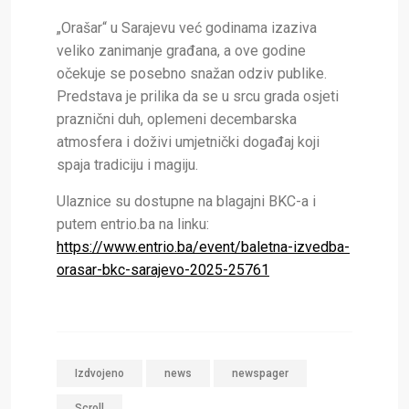
„Orašar“ u Sarajevu već godinama izaziva
veliko zanimanje građana, a ove godine
očekuje se posebno snažan odziv publike.
Predstava je prilika da se u srcu grada osjeti
praznični duh, oplemeni decembarska
atmosfera i doživi umjetnički događaj koji
spaja tradiciju i magiju.
Ulaznice su dostupne na blagajni BKC-a i
putem entrio.ba na linku:
https://www.entrio.ba/event/baletna-izvedba-
orasar-bkc-sarajevo-2025-25761
Izdvojeno
news
newspager
Scroll