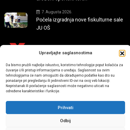
7. Augusta 2026.
Počela izgradnja nove fiskulturne sale
JU OŠ
Upravljajte saglasnostima
Da bismo pružili najbolje iskustvo, koristimo tehnologije poput kolačića za
Mi smo moderni portal zabavnog karaktera koji donosi vijesti i
čuvanje i/ili pristup informacijama o uređaju. Saglasnost sa ovim
tehnologijama će nam omogućiti da obrađujemo podatke kao što su
priče iz života, svijeta showbiza, lifestyle-a i popularne kulture.
ponašanje pri pregledanju ili jedinstveni ID-ovi na ovoj veb lokaciji.
Nepristanak ili povlačenje saglasnosti može negativno uticati na
određene karakteristike i funkcije.
Prihvati
Odbij
Sva prava zadržana | extra.ba by profm.ba