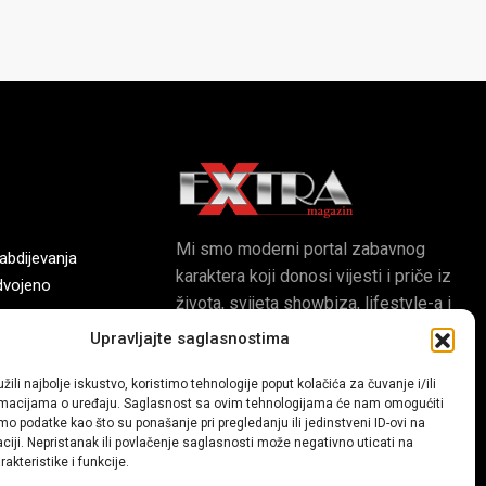
Mi smo moderni portal zabavnog
bdijevanja
karaktera koji donosi vijesti i priče iz
dvojeno
života, svijeta showbiza, lifestyle-a i
popularne kulture.
Upravljajte saglasnostima
uzle
žili najbolje iskustvo, koristimo tehnologije poput kolačića za čuvanje i/ili
digitalna
ormacijama o uređaju. Saglasnost sa ovim tehnologijama će nam omogućiti
o podatke kao što su ponašanje pri pregledanju ili jedinstveni ID-ovi na
aciji. Nepristanak ili povlačenje saglasnosti može negativno uticati na
akteristike i funkcije.