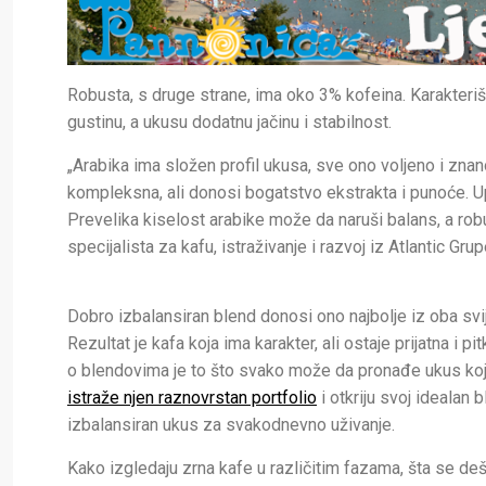
Robusta, s druge strane, ima oko 3% kofeina. Karakteriše
gustinu, a ukusu dodatnu jačinu i stabilnost.
„Arabika ima složen profil ukusa, sve ono voljeno i znan
kompleksna, ali donosi bogatstvo ekstrakta i punoće. Up
Prevelika kiselost arabike može da naruši balans, a rob
specijalista za kafu, istraživanje i razvoj iz Atlantic Grup
Dobro izbalansiran blend donosi ono najbolje iz oba svi
Rezultat je kafa koja ima karakter, ali ostaje prijatna i
o blendovima je to što svako može da pronađe ukus koji
istraže njen raznovrstan portfolio
i otkriju svoj idealan 
izbalansiran ukus za svakodnevno uživanje.
Kako izgledaju zrna kafe u različitim fazama, šta se deš