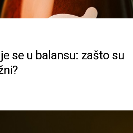
je se u balansu: zašto su
žni?