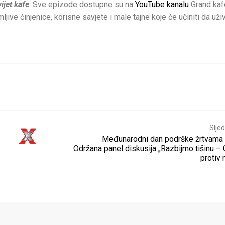
ijet kafe
. Sve epizode dostupne su na
YouTube kanalu
Grand kafe
imljive činjenice, korisne savj
ete i male tajne koje će učiniti da uži
Sljed
Međunarodni dan podrške žrtvama t
Održana panel diskusija „Razbijmo tišinu –
protiv n