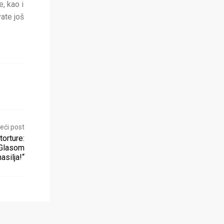
, kao i
vate još
eći post
orture:
 Glasom
asilja!“