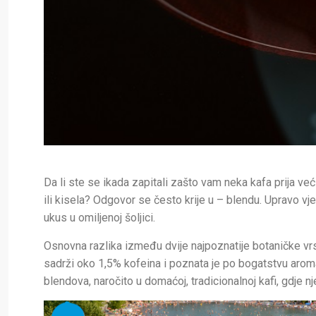
Da li ste se ikada zapitali zašto vam neka kafa prija već
ili kisela? Odgovor se često krije u – blendu. Upravo vje
ukus u omiljenoj šoljici.
Osnovna razlika između dvije najpoznatije botaničke vrst
sadrži oko 1,5% kofeina i poznata je po bogatstvu arom
blendova, naročito u domaćoj, tradicionalnoj kafi, gdje n