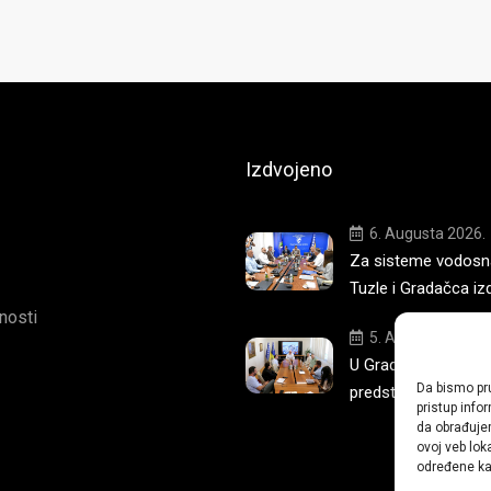
Izdvojeno
6. Augusta 2026.
Za sisteme vodosna
Tuzle i Gradačca iz
tnosti
5. Augusta 2026.
U Gradskoj upravi T
Da bismo pru
predstavljena nova 
pristup inf
da obrađujem
ovoj veb lok
određene kar