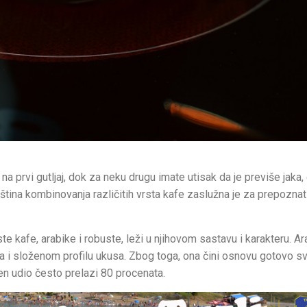
 na prvi gutljaj, dok za neku drugu imate utisak da je previše jaka,
ština kombinovanja različitih vrsta kafe zaslužna je za prepoznatl
e kafe, arabike i robuste, leži u njihovom sastavu i karakteru. Ar
a i složenom profilu ukusa. Zbog toga, ona čini osnovu gotovo sv
jen udio često prelazi 80 procenata.