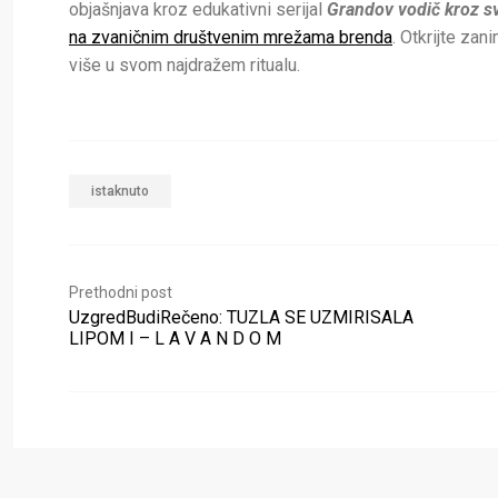
objašnjava kroz edukativni serijal
Grandov vodič kroz sv
na zvaničnim društvenim mrežama brenda
. Otkrijte zan
više u svom najdražem ritualu.
istaknuto
Prethodni post
UzgredBudiRečeno: TUZLA SE UZMIRISALA
LIPOM I – L A V A N D O M