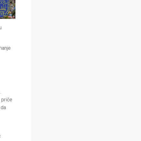
u
manje
.
 priče
 da
ć