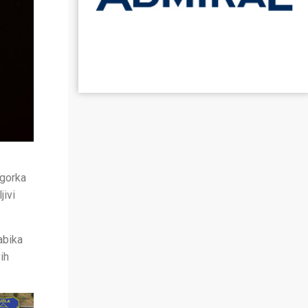
 gorka
jivi
abika
ih