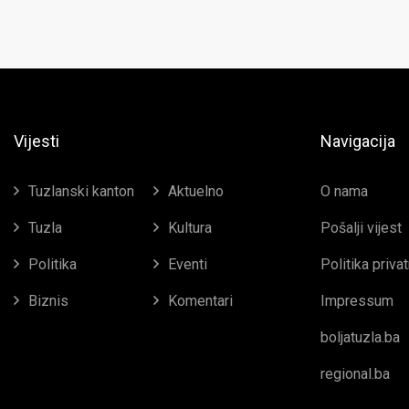
Vijesti
Navigacija
Tuzlanski kanton
Aktuelno
O nama
Tuzla
Kultura
Pošalji vijest
Politika
Eventi
Politika priva
Biznis
Komentari
Impressum
boljatuzla.ba
regional.ba