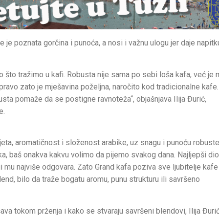
 je poznata gorčina i punoća, a nosi i važnu ulogu jer daje napitk
o što tražimo u kafi. Robusta nije sama po sebi loša kafa, već je 
ravo zato je mješavina poželjna, naročito kod tradicionalne kafe.
usta pomaže da se postigne ravnoteža“, objašnjava Ilija Đurić,
e.
jeta, aromatičnost i složenost arabike, uz snagu i punoću robuste
 pitka, baš onakva kakvu volimo da pijemo svakog dana. Najljepši dio
 mu najviše odgovara. Zato Grand kafa poziva sve ljubitelje kafe
blend, bilo da traže bogatu aromu, punu strukturu ili savršeno
ava tokom prženja i kako se stvaraju savršeni blendovi, Ilija Đuri