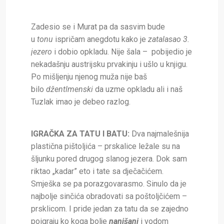
Zadesio se i Murat pa da sasvim bude
u
tonu
ispričam anegdotu kako je
zatalasao 3.
jezero
i dobio opkladu. Nije šala – pobijedio je
nekadašnju austrijsku prvakinju i ušlo u knjigu.
Po mišljenju njenog muža nije baš
bilo
džentlmenski
da uzme opkladu ali i naš
Tuzlak imao je debeo razlog.
IGRAČKA ZA TATU I BATU:
Dva najmalešnija
plastična pištoljića – prskalice ležale su na
šljunku pored drugog slanog jezera. Dok sam
riktao „kadar” eto i tate sa dječačićem.
Smješka se pa porazgovarasmo. Sinulo da je
najbolje sinčića obradovati sa poštoljčićem –
prsklicom. I pride jedan za tatu da se zajedno
poigraju ko koga bolje
nanišani
i vodom