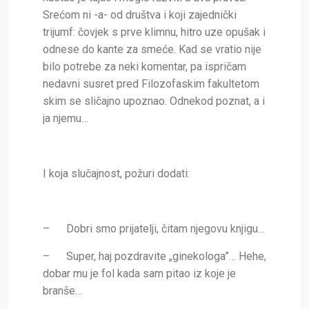
Srećom ni -a- od društva i koji zajednički
trijumf: čovjek s prve klimnu, hitro uze opušak i
odnese do kante za smeće. Kad se vratio nije
bilo potrebe za neki komentar, pa ispričam
nedavni susret pred Filozofaskim fakultetom
skim se sličajno upoznao. Odnekod poznat, a i
ja njemu…
I koja slučajnost, požuri dodati:
–
Dobri smo prijatelji, čitam njegovu knjigu…
–
Super, haj pozdravite „ginekologa”… Hehe,
dobar mu je fol kada sam pitao iz koje je
branše…