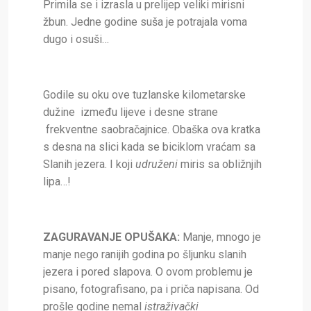
Primila se i izrasla u prelijep veliki mirisni
žbun. Jedne godine suša je potrajala voma
dugo i osuši…
Godile su oku ove tuzlanske kilometarske
dužine između lijeve i desne strane
frekventne saobračajnice. Obaška ova kratka
s desna na slici kada se biciklom vraćam sa
Slanih jezera. I koji
udruženi
miris sa obližnjih
lipa…!
ZAGURAVANJE OPUŠAKA:
Manje, mnogo je
manje nego ranijih godina po šljunku slanih
jezera i pored slapova. O ovom problemu je
pisano, fotografisano, pa i priča napisana. Od
prošle godine nemal
istraživački