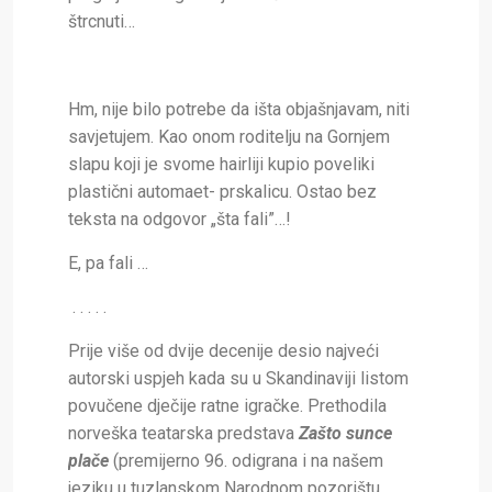
štrcnuti…
Hm, nije bilo potrebe da išta objašnjavam, niti
savjetujem. Kao onom roditelju na Gornjem
slapu koji je svome hairliji kupio poveliki
plastični automaet- prskalicu. Ostao bez
teksta na odgovor „šta fali”…!
E, pa fali …
. . . . .
Prije više od dvije decenije desio najveći
autorski uspjeh kada su u Skandinaviji listom
povučene dječije ratne igračke. Prethodila
norveška teatarska predstava
Zašto sunce
plače
(premijerno 96. odigrana i na našem
jeziku u tuzlanskom Narodnom pozorištu..,