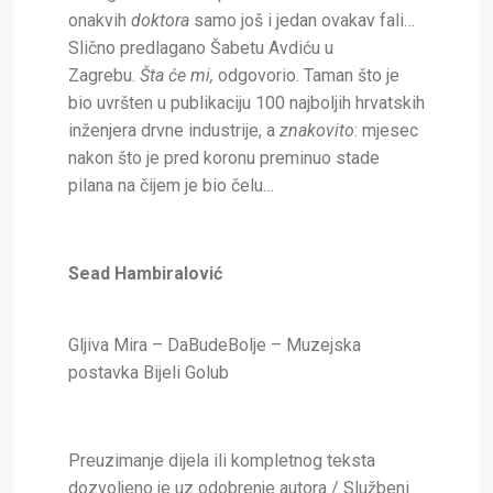
onakvih
doktora
samo još i jedan ovakav fali…
Slično predlagano Šabetu Avdiću u
Zagrebu.
Šta će mi,
odgovorio. Taman što je
bio uvršten u publikaciju 100 najboljih hrvatskih
inženjera drvne industrije, a
znakovito
: mjesec
nakon što je pred koronu preminuo stade
pilana na čijem je bio čelu…
Sead Hambiralović
Gljiva
Mira – DaBudeBolje – Muzejska
postavka Bijeli Golub
Preuzimanje dijela ili kompletnog teksta
dozvoljeno je uz odobrenje autora / Službeni