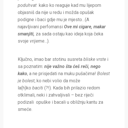
poduhvat
kako ko reaguje kad mu lijepom
objasniš da nije u redu i možda opušak
podigne i baci gdje mu je mjesto…(A
najavljivani perfomansi
Ove mi cigare, makar
smanjiti,
za sada ostaju kao ideja koja čeka
svoje
vrijeme
…).
Ključno, imao bar stotinu susreta
bliske vrste
i
sa poznatim:
nije važno šta ćeš reči, nego
kako
, a ne prisjedati na muku pušačima!
Bolest
je bolest
, ko nebi volio da može
la(h)ko
baciti
(?!). Kada bih prilazio redom
otklimali, neki i zahvaljivali – bez riječi
podizali opuške i bacali u obližnju kantu za
smeće.