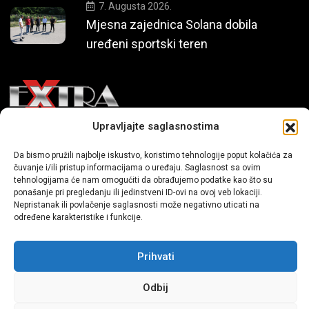
7. Augusta 2026.
Mjesna zajednica Solana dobila
uređeni sportski teren
Upravljajte saglasnostima
Mi smo moderni portal zabavnog karaktera koji donosi vijesti i
Da bismo pružili najbolje iskustvo, koristimo tehnologije poput kolačića za
priče iz života, svijeta showbiza, lifestyle-a i popularne kulture.
čuvanje i/ili pristup informacijama o uređaju. Saglasnost sa ovim
tehnologijama će nam omogućiti da obrađujemo podatke kao što su
ponašanje pri pregledanju ili jedinstveni ID-ovi na ovoj veb lokaciji.
Nepristanak ili povlačenje saglasnosti može negativno uticati na
određene karakteristike i funkcije.
Prihvati
Sva prava zadržana | extra.ba by profm.ba
Odbij
Dev:
www.senidh.com