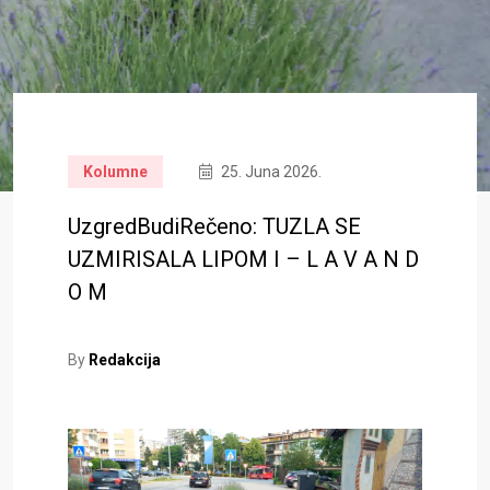
Kolumne
25. Juna 2026.
UzgredBudiRečeno: TUZLA SE
UZMIRISALA LIPOM I – L A V A N D
O M
By
Redakcija