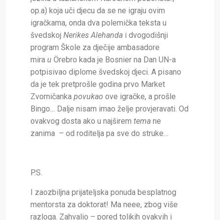
op.a) koja uči djecu da se ne igraju ovim
igračkama, onda dva polemička teksta u
švedskoj
Nerikes Alehanda
i dvogodišnji
program Škole za dječije ambasadore
mira
u
Örebro
kada je Bosnier na Dan UN-a
potpisivao diplome švedskoj djeci. A pisano
da je tek pretprošle godina prvo Market
Zvorničanka
povukao
ove igračke, a prošle
Bingo… Dalje nisam imao želje provjeravati. Od
ovakvog dosta ako u najširem
tema
ne
zanima
– od roditelja pa sve do struke…
P.S.
I zaozbiljna prijateljska ponuda besplatnog
mentorsta za doktorat! Ma neee, zbog više
razloga. Zahvalio – pored tolikih ovakvih i