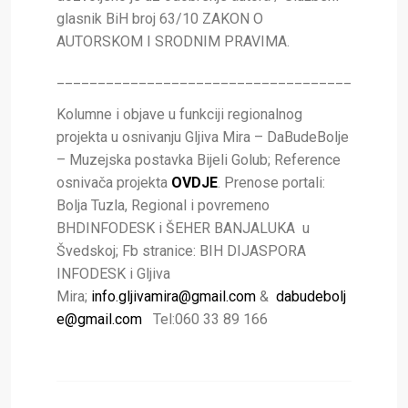
glasnik BiH broj 63/10 ZAKON O
AUTORSKOM I SRODNIM PRAVIMA.
____________________________________
Kolumne i objave u funkciji regionalnog
projekta u osnivanju Gljiva Mira – DaBudeBolje
– Muzejska postavka Bijeli Golub; Reference
osnivača projekta
OVDJE
. Prenose portali:
Bolja Tuzla, Regional i povremeno
BHDINFODESK i ŠEHER BANJALUKA u
Švedskoj; Fb stranice: BIH DIJASPORA
INFODESK i Gljiva
Mira;
info.gljivamira@gmail.com
&
dabudebolj
e@gmail.com
Tel:060 33 89 166