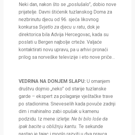
Neki dan, nakon što se „poslušalo”, dobio nove
prijatelje. Davni štićenik tuzlanskog Doma za
nezbrinutu djecu od 96. sjeća likovnog
konkursa
Svjetlo za djecu u ratu
, dok je
direktorica bila Advija Hercegovac, kada su
poslati u Bergen najbolje crteže. Valjaće
kontaktirati novu upravu, pa u arhivi pronaći
prilog sa norveške televizije i eto nove priče…
VEDRINA NA DONJEM SLAPU:
U omanjem
društvu dojmio „neko” od starije tuzlanske
garde – ekspert za polaganje vještačke trave
po stadionima. Sneveselih kada povuče zadnji
dim i mahinalno zabi opušak u kamenu
podzidu. Iz mene izletje:
Ne bi bilo loše da
ipak bacite u obližnju kantu.
Te sekunde
nastao je tajac i moglo razviti u dva pravca.