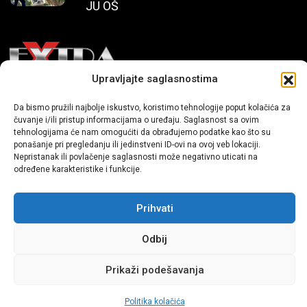
JU OŠ
Upravljajte saglasnostima
Mi smo moderni portal zabavnog karaktera koji donosi vijesti i
Da bismo pružili najbolje iskustvo, koristimo tehnologije poput kolačića za
priče iz života, svijeta showbiza, lifestyle-a i popularne kulture.
čuvanje i/ili pristup informacijama o uređaju. Saglasnost sa ovim
tehnologijama će nam omogućiti da obrađujemo podatke kao što su
ponašanje pri pregledanju ili jedinstveni ID-ovi na ovoj veb lokaciji.
Nepristanak ili povlačenje saglasnosti može negativno uticati na
određene karakteristike i funkcije.
Prihvati
Sva prava zadržana | extra.ba by profm.ba
Odbij
Dev:
www.senidh.com
Prikaži podešavanja
Politika kolačića