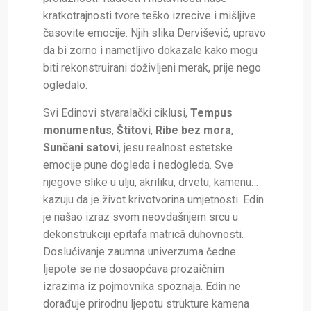
kratkotrajnosti tvore teško izrecive i mišljive
časovite emocije. Njih slika Dervišević, upravo
da bi zorno i nametljivo dokazale kako mogu
biti rekonstruirani doživljeni merak, prije nego
ogledalo.
Svi Edinovi stvaralački ciklusi,
Tempus
monumentus
,
Štitovi
,
Ribe bez mora
,
Sunčani satovi
, jesu realnost estetske
emocije pune dogleda i nedogleda. Sve
njegove slike u ulju, akriliku, drvetu, kamenu…
kazuju da je život krivotvorina umjetnosti. Edin
je našao izraz svom neovdašnjem srcu u
dekonstrukciji epitafa matricâ duhovnosti.
Doslućivanje zaumna univerzuma čedne
ljepote se ne dosaopćava prozaičnim
izrazima iz pojmovnika spoznaja. Edin ne
dorađuje prirodnu ljepotu strukture kamena