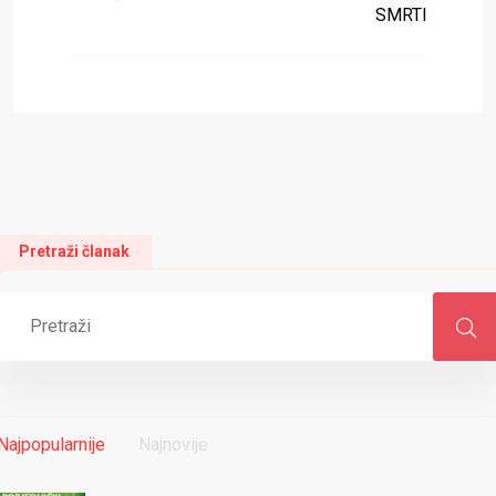
SMRTI
Pretraži članak
Najpopularnije
Najnovije