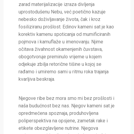
zarad materijalizacije izraza divljenja
uprostodušenu Nebu, već poetično kazuje
nebesko doživljavanje života, čak i kroz
fosiliziranu prošlost.
Edinov kameni sat je kao
korektiv kamenu spoticanja od mumificiranih
pojmova i kamuflaže u imenovanju. Njime
očitava živahnost okamenjenih čuvstava,
obogotvoruje preminulo vrijeme u kojem
odjekuje zbilja retorične tišine u kojoj se
rađamo i umiremo sami u ritmu roka trajanja
kvarljiva beskraja.
Njegove ribe bez mora smo mi bez prošlosti i
naša budućnost bez nas. Njegov kameni sat je
opredmećena spoznaja, produhovljena
poliperspektiva na opsjene, zametak rake i
etikete obezglavljene nutrine. Njegova