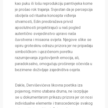
kao puku ili lošu reprodukciju pamtivjeka kome
je prošao rok trajanja. Svjestan da je percepcija
oboljela od ritualna koncepta viđenja
stvarnosti, Edin preobražava privid
apsolutnosti projektirajući u naš pogled
autentično svejedinstvo upravo naša
čuvstvena i misaona svijeta. Njegove slike se
opiru grotesknu odrazu prizora jer ne pripadaju
simboličkom i ujezičenom poretku
razumijevanja zgotovljenih emocija, ali,
paradoksalno, omogućuju proširenje očevida u
bezimene doživljaje zajedništva osjeta.
Dakle, Derviševićeva likovna poetika iza
pojavnog, mimo utabana druma, ne iscrpljuje
se u dokumentarom prikazu prizora jer on nosi
individualne elemente i transcedencije svakog