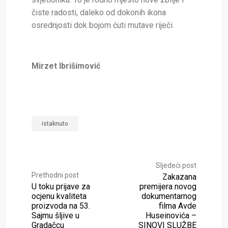
čiste radosti, daleko od dokonih ikona
osrednjosti dok bojom ćuti mutave riječi.
Mirzet Ibrišimović
istaknuto
Sljedeći post
Prethodni post
Zakazana
U toku prijave za
premijera novog
ocjenu kvaliteta
dokumentarnog
proizvoda na 53.
filma Avde
Sajmu šljive u
Huseinovića –
Gradačcu
SINOVI SLUŽBE