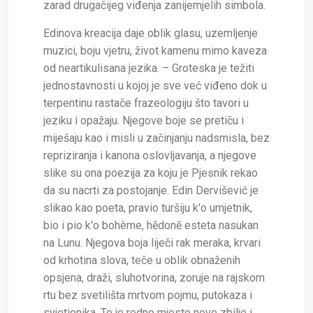
zarad drugačijeg viđenja zanijemjelih simbola.
Edinova kreacija daje oblik glasu, uzemljenje
muzici, boju vjetru, život kamenu mimo kaveza
od neartikulisana jezika. – Groteska je težiti
jednostavnosti u kojoj je sve već viđeno dok u
terpentinu rastače frazeologiju što tavori u
jeziku i opažaju. Njegove boje se pretiču i
miješaju kao i misli u začinjanju nadsmisla, bez
repriziranja i kanona oslovljavanja, a njegove
slike su ona poezija za koju je Pjesnik rekao
da su nacrti za postojanje.
Edin Dervišević je
slikao kao poeta, pravio turšiju k'o umjetnik,
bio i pio k'o bohème, hēdonē esteta nasukan
na Lunu. Njegova boja liječi rak meraka, krvari
od krhotina slova, teče u oblik obnaženih
opsjena, draži, sluhotvorina, zoruje na rajskom
rtu bez svetilišta mrtvom pojmu, putokaza i
svjetionika. To je rodno mjesto nove zbilje i