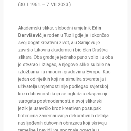
(30. I 1961. – 7. VII 2023.)
Akademski slikar, slobodni umjetnik
Edin
Dervišević
je rođen u Tuzli gdje je i okončao
svoj bogat kreativni život, a u Sarajevu je
završio Likovnu akademiju i bio član Društva
slikara. Oba grada je jednako puno volio i u oba
je stvarao i izlagao, a njegove slike su bile na
izložbama i u mnogim gradovima Evrope. Kao
jedan od rijetkih koji ne simulira stvaratelja i
uživatelja umjetnosti nije podlegao svjetskoj
krizi duhovnosti koja se ogleda u ekspanziji
surogata postmodernosti, a svoj slikarski
jezik je usavršio kroz kreativan postupak
hotimična zanemarivanja dekorativnih detalja
naslijeđenih duhovnih obrazaca koji skrivaju
temeljne i nevidljive spoznaje ogrezle u