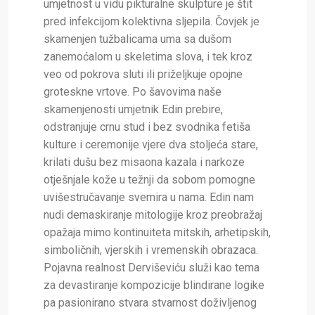
umjetnost u vidu pikturalne skulpture je štit
pred infekcijom kolektivna sljepila. Čovjek je
skamenjen tužbalicama uma sa dušom
zanemoćalom u skeletima slova, i tek kroz
veo od pokrova sluti ili priželjkuje opojne
groteskne vrtove. Po šavovima naše
skamenjenosti umjetnik Edin prebire,
odstranjuje crnu stud i bez svodnika fetiša
kulture i ceremonije vjere dva stoljeća stare,
krilati dušu bez misaona kazala i narkoze
otješnjale kože u težnji da sobom pomogne
uvišestručavanje svemira u nama. Edin nam
nudi demaskiranje mitologije kroz preobražaj
opažaja mimo kontinuiteta mitskih, arhetipskih,
simboličnih, vjerskih i vremenskih obrazaca.
Pojavna realnost Derviševiću služi kao tema
za devastiranje kompozicije blindirane logike
pa pasionirano stvara stvarnost doživljenog