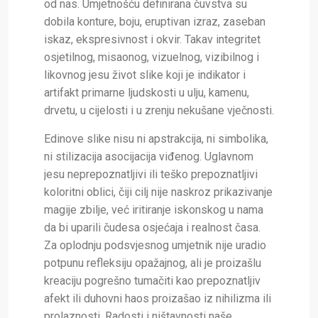
od nas. Umjetnošću definirana čuvstva su
dobila konture, boju, eruptivan izraz, zaseban
iskaz, ekspresivnost i okvir. Takav integritet
osjetilnog, misaonog, vizuelnog, vizibilnog i
likovnog jesu život slike koji je indikator i
artifakt primarne ljudskosti u ulju, kamenu,
drvetu, u cijelosti i u zrenju nekušane vječnosti.
Edinove slike n
isu ni apstrakcija, ni simbolika,
ni stilizacija asocijacija viđenog. Uglavnom
jesu neprepoznatljivi ili teško prepoznatljivi
koloritni oblici, čiji cilj nije naskroz prikazivanje
magije zbilje, već iritiranje iskonskog u nama
da bi uparili čudesa osjećaja i realnost časa.
Z
a oplodnju podsvjesnog umjetnik nije uradio
potpunu refleksiju opažajnog, ali je proizašlu
kreaciju pogrešno tumačiti kao prepoznatljiv
afekt ili duhovni haos proizašao iz nihilizma ili
prolaznosti. Radosti i ništavnosti naše