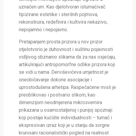
uznačen um. Kao djelotvoran istumačivač
tipizirane estetike i sterilnih pojmova,
rekonstruira, redefinira i kultivira nekazivo,
nepojamno i nepojavno.
Pretapanjem prosta prizora u nov prizor
otjelotvorio je duhovnost i suštinu pojavnosti
vidljivog obznanio slikama da za nas osjećaju,
artikulirajući antropomorfne odlike prizora koji
se vidi u nama. Derviševićeva umjetnost je
oneobičavanje dokone asocijacije i
uprostodušena arhetipa. Raspečaćene misli je
preoblikovao i postvario slikom, kao
dimenzijom neodmjerena mikrosvemira
prikazana u osamostaljenoj i punijoj spoznaji
koji postaje kućište individualnosti – tumač i
ekspresivan izraz koji je u stanju da svrgne
krunisani racionalistički pogled na realnost