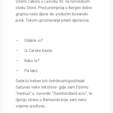
Džemi Cakoru u Leirviku 93. na norveškom
otoku Stord. Pred premješaj u Bergen dobio
grupicu naše djece da podućim bosanski
jezik. Tokom upoznavanja pitam dječačića:
– Odakle si?
– Iz Carske baste.
– Kako to?
– Pa tako…
Sada bi trebao biti četrdesetogodišnjak.
Sačuvao neke tekstove gdje sam Džemu
“metnuo” u norveški “Sunnhordland avis”, te
dječiju stranu u
Barneside
koje sam neko
vrijeme uređivao…