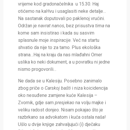
vrijeme kod gradonačelnika u 15.30. Haj
otićemo na kaHvu i usaglasiti neke detalje…
Na sastanak doputovali po paklenoj vrućini.
Održan je
navrat nanos
, bez prisustva
tima
na
kome sam insistirao i kada su sasvim
splasnule moje
inspiracije.
Već na startu
shvatio da nije to za tamo. Plus ekološka
strana…Haj na kraju da nas mlađahni Omer
uslika ko neki dokument, a u povratku ni jedne
nismo progovorili…
Ne dada se u Kalesiju. Posebno zanimalo
zbog priče o
Carskoj bašti
i niza koicidencija
oko nesuđene zamjene kuće
Kalesija –
Zvornik, gdje sam
presjekao
na volju majke i
veliku radost donjeo. Nisam pokajao što je
razbrkano sa advokatom i kuća ostala naša!
Ušlo u dvije knjige zahvaljujući (i) dječaku