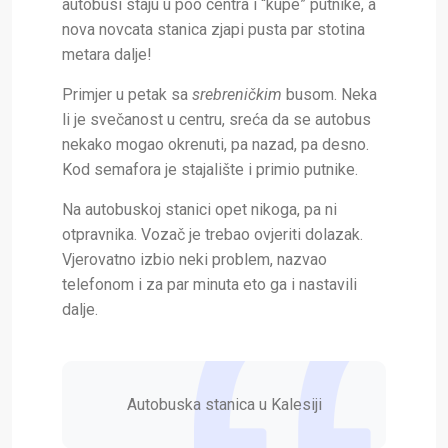
autobusi staju u poo centra i “kupe” putnike, a
nova novcata stanica zjapi pusta par stotina
metara dalje!
Primjer u petak sa
srebreničkim
busom. Neka
li je svečanost u centru, sreća da se autobus
nekako mogao okrenuti, pa nazad, pa desno.
Kod semafora je stajalište i primio putnike.
Na autobuskoj stanici opet nikoga, pa ni
otpravnika. Vozač je trebao ovjeriti dolazak.
Vjerovatno izbio neki problem, nazvao
telefonom i za par minuta eto ga i nastavili
dalje.
Autobuska stanica u Kalesiji