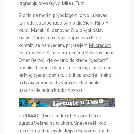
izgradnju prve Gljive Mira u Tuzli…
Složio sa mojim prijedlogom, prvo Lukavac.
Između ostalog raspitam o dječijem Kino –
klubu Manaki 8, osnovne škole Vjekoslav
Tunjić. Godinama nisam uspijevao dobiti
kontakt sa osnivačem, prijateljem
Miloradom
Đorđevićem
. Sa nama krenuće i Selimov unuk
Omer Berbić, vjerovatno da krene “vježbati”
politiku. Lijepo i blago li se unuku, ja nisam ni
jednog djeda upamtio, a bili su takođe “neko”
u davna vremena. I zvornički i tuzlanski-
uskoro ide jedna kratka novost.
LUKAVAC:
Tačno u devet eto pred moju
zgradu Selima sa unukom. Sneveselih kad
reče: iz opštine javili štrajk u Koksari i dobili