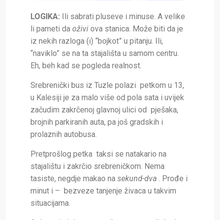
LOGIKA:
Ili sabrati pluseve i minuse. A velike
li pameti da
oživi
ova stanica. Može biti da je
iz nekih razloga (i) “bojkot” u pitanju. Ili,
“naviklo” se na ta stajališta u samom centru.
Eh, beh kad se pogleda realnost.
Srebrenički bus iz Tuzle polazi petkom u 13,
u Kalesiji je za malo više od pola sata i uvijek
začudim zakrčenoj glavnoj ulici od pješaka,
brojnih parkiranih auta, pa još gradskih i
prolaznih autobusa.
Pretprošlog petka taksi se natakario na
stajalištu i zakrčio srebreničkom. Nema
tasiste, negdje makao na
sekund-dva
. Prođe i
minut i – bezveze tanjenje živaca u takvim
situacijama.