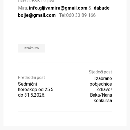
INFODESK i Gljiva
Mira;
info.gljivamira@gmail.com
&
dabude
bolje@gmail.com
Tel:060 33 89 166
istaknuto
Sljedeći post
Prethodni post
Izabrane
Sedmični
pobjednice
horoskop od 25.5.
Zdravo!
do 31.5.2026.
Baka/Nana
konkursa