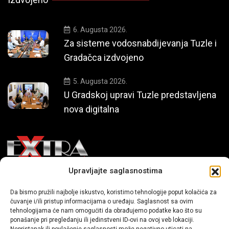
6. Augusta 2026.
Za sisteme vodosnabdijevanja Tuzle i
Gradačca izdvojeno
5. Augusta 2026.
U Gradskoj upravi Tuzle predstavljena
nova digitalna
Upravljajte saglasnostima
Mi smo moderni portal zabavnog karaktera koji donosi vijesti i
Da bismo pružili najbolje iskustvo, koristimo tehnologije poput kolačića za
priče iz života, svijeta showbiza, lifestyle-a i popularne kulture.
čuvanje i/ili pristup informacijama o uređaju. Saglasnost sa ovim
tehnologijama će nam omogućiti da obrađujemo podatke kao što su
ponašanje pri pregledanju ili jedinstveni ID-ovi na ovoj veb lokaciji.