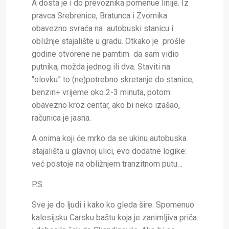
A dosta je i do prevoznika pomenue linije. Iz
pravca Srebrenice, Bratunca i Zvornika
obavezno svraća na autobuski stanicu i
obližnje stajalište u gradu. Otkako je prošle
godine otvorene ne pamtim da sam vidio
putnika, možda jednog ili dva. Staviti na
“olovku” to (ne)potrebno skretanje do stanice,
benzin+ vrijeme oko 2-3 minuta, potom
obavezno kroz centar, ako bi neko izašao,
računica je jasna.
A onima koji će mrko da se ukinu autobuska
stajališta u glavnoj ulici, evo dodatne logike:
već postoje na obližnjem tranzitnom putu…
P.S.
Sve je do ljudi i kako ko gleda šire. Spomenuo
kalesijsku Carsku baštu koja je zanimljiva priča