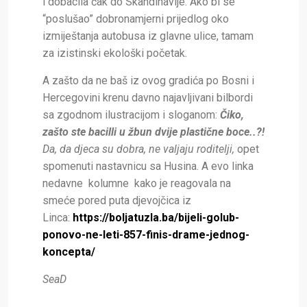
i dobacila čak do Skandinavije. Ako bi se
“poslušao” dobronamjerni prijedlog oko
izmiještanja autobusa iz glavne ulice, tamam
za izistinski ekološki početak.
A zašto da ne baš iz ovog gradića po Bosni i
Hercegovini krenu davno najavljivani bilbordi
sa zgodnom ilustracijom i sloganom:
Čiko,
zašto ste bacilli u žbun dvije plastične boce..?!
Da, da djeca su dobra, ne valjaju roditelji,
opet
spomenuti nastavnicu sa Husina. A evo linka
nedavne kolumne kako je reagovala na
smeće pored puta djevojčica iz
Linca:
https://boljatuzla.ba/bijeli-golub-
ponovo-ne-leti-857-finis-drame-jednog-
koncepta/
SeaD