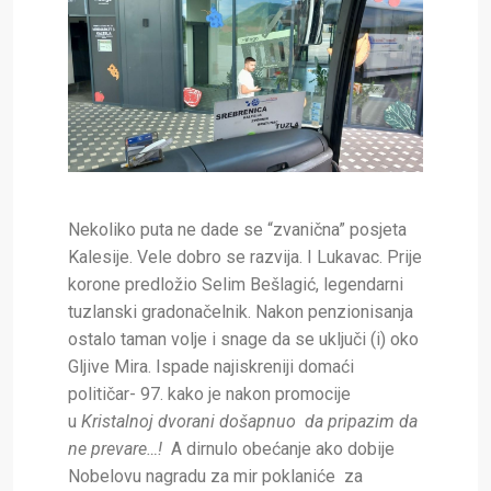
Nekoliko puta ne dade se “zvanična” posjeta
Kalesije. Vele dobro se razvija. I Lukavac. Prije
korone predložio Selim Bešlagić, legendarni
tuzlanski gradonačelnik. Nakon penzionisanja
ostalo taman volje i snage da se uključi (i) oko
Gljive Mira. Ispade najiskreniji domaći
političar- 97. kako je nakon promocije
u
Kristalnoj dvorani
došapnuo da pripazim da
ne prevare…!
A dirnulo obećanje ako dobije
Nobelovu nagradu za mir poklaniće za