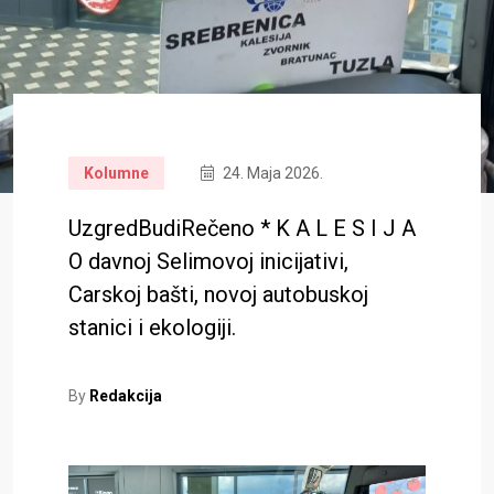
Kolumne
24. Maja 2026.
UzgredBudiRečeno * K A L E S I J A
O davnoj Selimovoj inicijativi,
Carskoj bašti, novoj autobuskoj
stanici i ekologiji.
By
Redakcija