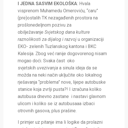
I JEDNA SASVIM EKOLOŠKA
: Hvala
visprenom Muhamedu Omeroviću, “caru”
(pre)ostalih TK nezagađenih prostora na
prošlonedeljnom pozivu za
obilježavanje
Svjetskog dana kulture
raznolikosti za dijalog i razvoj
u organizaciji
EKO- zelenih Tuzlanskog kantona i BKC
Kalesija. Zbog već ranije dogovorenog nisam
mogao doći. Svaka čast oko
svjetskih
uvezivanja
a sinula ideja da se
možda na neki način uključite oko lokalnog
rješavanja “problema” nove, lijepe autobuske
stanice koja zvrlji pusta?! I izračuna koliko
autobusa dnevno zastane i nastavi glavnom
ulicom i koliko se iz autobusaaa izbaci
otrovnih gasova, plus prašine.
I primjer uz pitanje ima li logike da prolazni