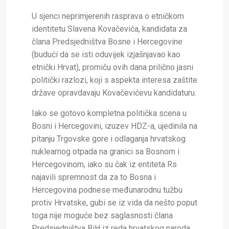
U sjenci neprimjerenih rasprava o etničkom
identitetu Slavena Kovačevića, kandidata za
člana Predsjedništva Bosne i Hercegovine
(budući da se isti oduvijek izjašnjavao kao
etnički Hrvat), promiču ovih dana prilično jasni
politički razlozi, koji s aspekta interesa zaštite
države opravdavaju Kovačevićevu kandidaturu.
Iako se gotovo kompletna politička scena u
Bosni i Hercegovini, izuzev HDZ-a, ujedinila na
pitanju Trgovske gore i odlaganja hrvatskog
nuklearnog otpada na granici sa Bosnom i
Hercegovinom, iako su čak iz entiteta Rs
najavili spremnost da za to Bosna i
Hercegovina podnese međunarodnu tužbu
protiv Hrvatske, gubi se iz vida da nešto poput
toga nije moguće bez saglasnosti člana
Predsjedništva BiH iz reda hrvatskog naroda.