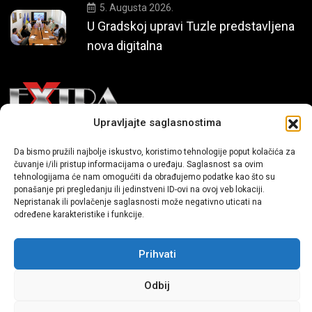
5. Augusta 2026.
U Gradskoj upravi Tuzle predstavljena
nova digitalna
Upravljajte saglasnostima
Mi smo moderni portal zabavnog karaktera koji donosi vijesti i
Da bismo pružili najbolje iskustvo, koristimo tehnologije poput kolačića za
priče iz života, svijeta showbiza, lifestyle-a i popularne kulture.
čuvanje i/ili pristup informacijama o uređaju. Saglasnost sa ovim
tehnologijama će nam omogućiti da obrađujemo podatke kao što su
ponašanje pri pregledanju ili jedinstveni ID-ovi na ovoj veb lokaciji.
Nepristanak ili povlačenje saglasnosti može negativno uticati na
određene karakteristike i funkcije.
Prihvati
Sva prava zadržana | extra.ba by profm.ba
Odbij
Dev:
www.senidh.com