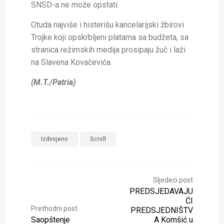
SNSD-a ne može opstati.
Otuda najviše i histerišu kancelarijski žbirovi
Trojke koji opskrbljeni platama sa budžeta, sa
stranica režimskih medija prosipaju žuč i laži
na Slavena Kovačevića.
(M.T./Patria)
Izdvojeno
Scroll
Sljedeći post
PREDSJEDAVAJU
ĆI
Prethodni post
PREDSJEDNIŠTV
Saopštenje
A Komšić u