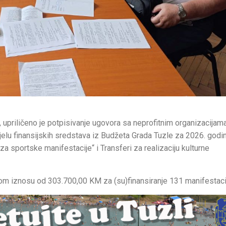
zla, upriličeno je potpisivanje ugovora sa neprofitnim organizacijam
elu finansijskih sredstava iz Budžeta Grada Tuzle za 2026. godi
 za sportske manifestacije“ i Transferi za realizaciju kulturne
m iznosu od 303.700,00 KM za (su)finansiranje 131 manifestaci