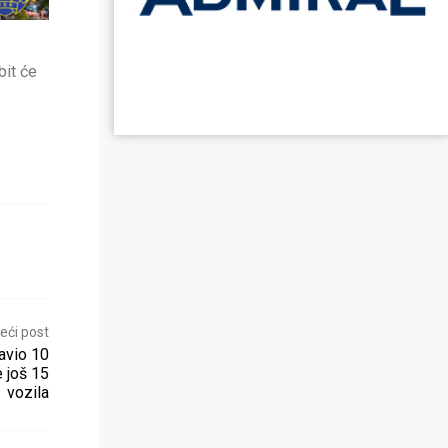
bit će
eći post
bavio 10
 još 15
vozila