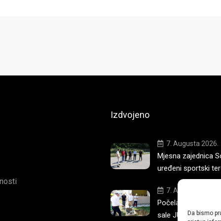
Izdvojeno
7. Augusta 2026.
Mjesna zajednica S
uređeni sportski te
tnosti
7. Augusta 2026.
Počela izgradnja no
Da bismo pru
sale JU OŠ