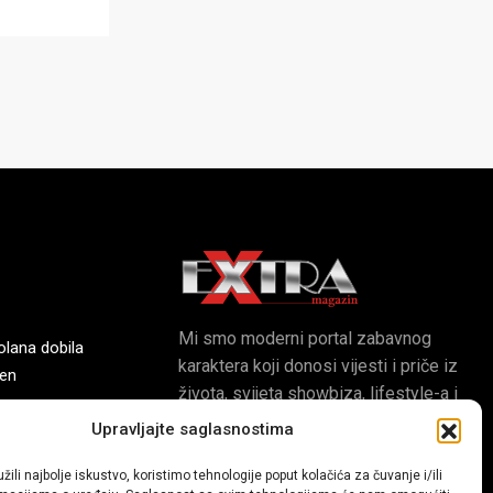
Mi smo moderni portal zabavnog
olana dobila
karaktera koji donosi vijesti i priče iz
ren
života, svijeta showbiza, lifestyle-a i
popularne kulture.
Upravljajte saglasnostima
ve fiskulturne
žili najbolje iskustvo, koristimo tehnologije poput kolačića za čuvanje i/ili