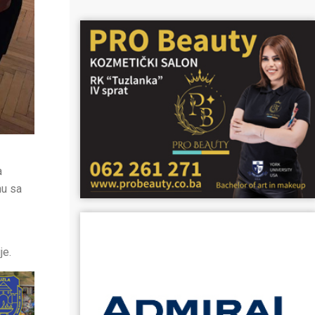
a
nu sa
je.