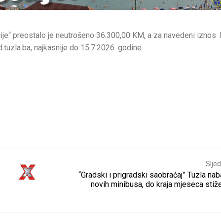
cije“ preostalo je neutrošeno 36.300,00 KM, a za navedeni iznos 
d.tuzla.ba, najkasnije do 15.7.2026. godine.
Sljed
“Gradski i prigradski saobraćaj” Tuzla na
novih minibusa, do kraja mjeseca stiže