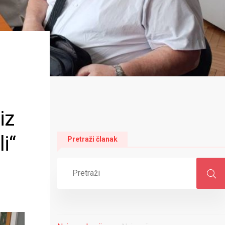
iz
i“
Pretraži članak