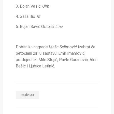
3. Bojan Vasić:
Ulm
4. Saša Ilić:
Rt
5. Bojan Savić Ostojić:
Lusi
Dobitnika nagrade
Meša Selimović
izabrat će
petočlani žiri u sastavu: Emir Imamović,
predsjednik, Mile Stojić, Pavle Goranović, Alen
Bešić i Ljubica Letinić.
istaknuto