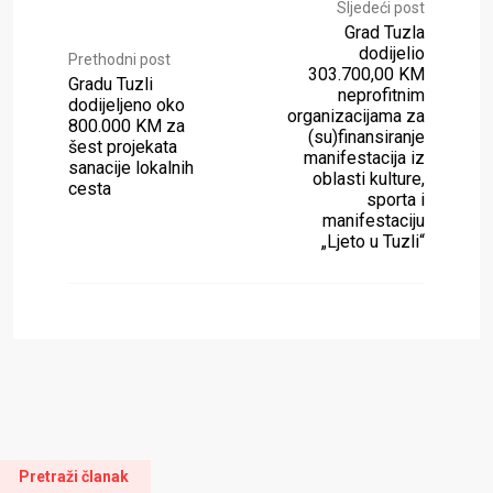
Sljedeći post
Grad Tuzla
dodijelio
Prethodni post
303.700,00 KM
Gradu Tuzli
neprofitnim
dodijeljeno oko
organizacijama za
800.000 KM za
(su)finansiranje
šest projekata
manifestacija iz
sanacije lokalnih
oblasti kulture,
cesta
sporta i
manifestaciju
„Ljeto u Tuzli“
Pretraži članak