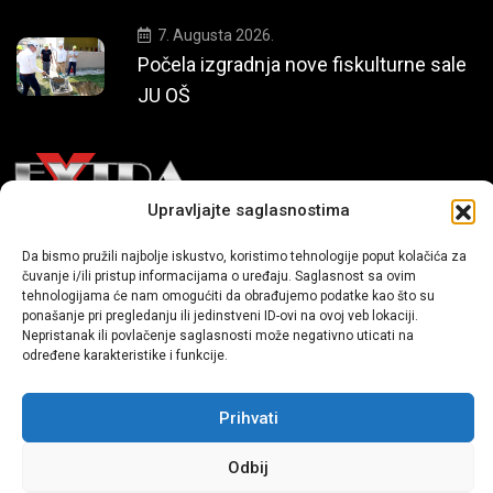
7. Augusta 2026.
Počela izgradnja nove fiskulturne sale
JU OŠ
Upravljajte saglasnostima
Mi smo moderni portal zabavnog karaktera koji donosi vijesti i
Da bismo pružili najbolje iskustvo, koristimo tehnologije poput kolačića za
priče iz života, svijeta showbiza, lifestyle-a i popularne kulture.
čuvanje i/ili pristup informacijama o uređaju. Saglasnost sa ovim
tehnologijama će nam omogućiti da obrađujemo podatke kao što su
ponašanje pri pregledanju ili jedinstveni ID-ovi na ovoj veb lokaciji.
Nepristanak ili povlačenje saglasnosti može negativno uticati na
određene karakteristike i funkcije.
Prihvati
Sva prava zadržana | extra.ba by profm.ba
Odbij