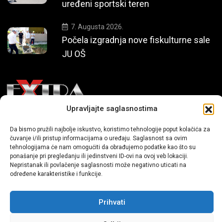
uređeni sportski teren
7. Augusta 2026.
Počela izgradnja nove fiskulturne sale
JU OŠ
Upravljajte saglasnostima
Mi smo moderni portal zabavnog karaktera koji donosi vijesti i
Da bismo pružili najbolje iskustvo, koristimo tehnologije poput kolačića za
priče iz života, svijeta showbiza, lifestyle-a i popularne kulture.
čuvanje i/ili pristup informacijama o uređaju. Saglasnost sa ovim
tehnologijama će nam omogućiti da obrađujemo podatke kao što su
ponašanje pri pregledanju ili jedinstveni ID-ovi na ovoj veb lokaciji.
Nepristanak ili povlačenje saglasnosti može negativno uticati na
određene karakteristike i funkcije.
Prihvati
Sva prava zadržana | extra.ba by profm.ba