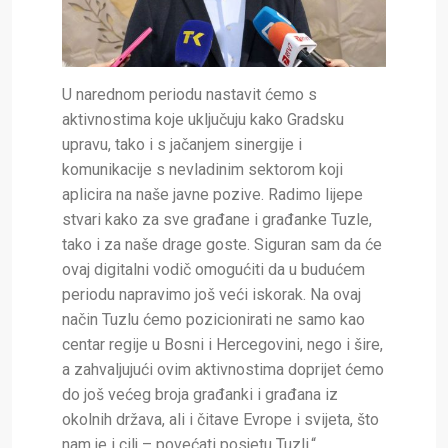
U narednom periodu nastavit ćemo s
aktivnostima koje uključuju kako Gradsku
upravu, tako i s jačanjem sinergije i
komunikacije s nevladinim sektorom koji
aplicira na naše javne pozive. Radimo lijepe
stvari kako za sve građane i građanke Tuzle,
tako i za naše drage goste. Siguran sam da će
ovaj digitalni vodič omogućiti da u budućem
periodu napravimo još veći iskorak. Na ovaj
način Tuzlu ćemo pozicionirati ne samo kao
centar regije u Bosni i Hercegovini, nego i šire,
a zahvaljujući ovim aktivnostima doprijet ćemo
do još većeg broja građanki i građana iz
okolnih država, ali i čitave Evrope i svijeta, što
nam je i cilj – povećati posjetu Tuzli.“