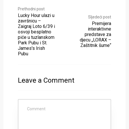
Prethodni post
Lucky Hour ulazi u
Sljedeći post
završnicu –
Premijera
Zaigraj Loto 6/39 i
interaktivne
osvoji besplatno
predstave za
piće u tuzlanskom
djecu „LORAX –
Park Pubu i St.
Zaštitnik šume“
James's Irish
Pubu
Leave a Comment