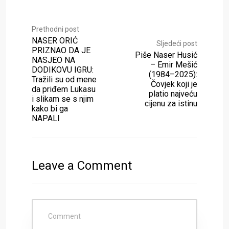
Prethodni post
NASER ORIĆ
Sljedeći post
PRIZNAO DA JE
Piše Naser Husić
NASJEO NA
– Emir Mešić
DODIKOVU IGRU:
(1984–2025):
Tražili su od mene
Čovjek koji je
da priđem Lukasu
platio najveću
i slikam se s njim
cijenu za istinu
kako bi ga
NAPALI
Leave a Comment