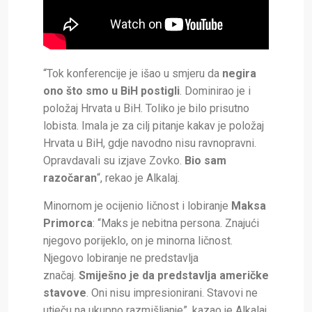
“Tok konferencije je išao u smjeru da
negira
ono što smo u BiH postigli
. Dominirao je i
položaj Hrvata u BiH. Toliko je bilo prisutno
lobista. Imala je za cilj pitanje kakav je položaj
Hrvata u BiH, gdje navodno nisu ravnopravni.
Opravdavali su izjave Zovko.
Bio sam
razočaran
“, rekao je Alkalaj.
Minornom je ocijenio ličnost i lobiranje
Maksa
Primorca
: “Maks je nebitna persona. Znajući
njegovo porijeklo, on je minorna ličnost.
Njegovo lobiranje ne predstavlja
značaj.
Smiješno je da predstavlja američke
stavove
. Oni nisu impresionirani. Stavovi ne
utječu na ukupno razmišljanje”, kazao je Alkalaj.