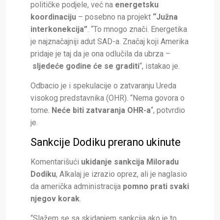
političke podjele, već na
energetsku
koordinaciju
– posebno na projekt
“Južna
interkonekcija”
. “To mnogo znači. Energetika
je najznačajniji adut SAD-a. Značaj koji Amerika
pridaje je taj da je ona odlučila da ubrza –
sljedeće godine će se graditi
“, istakao je.
Odbacio je i spekulacije o zatvaranju Ureda
visokog predstavnika (OHR). “Nema govora o
tome.
Neće biti zatvaranja OHR-a
“, potvrdio
je.
Sankcije Dodiku prerano ukinute
Komentarišući
ukidanje sankcija Miloradu
Dodiku
, Alkalaj je izrazio oprez, ali je naglasio
da američka administracija
pomno prati svaki
njegov korak
.
“Slažem se sa skidanjem sankcija ako je to