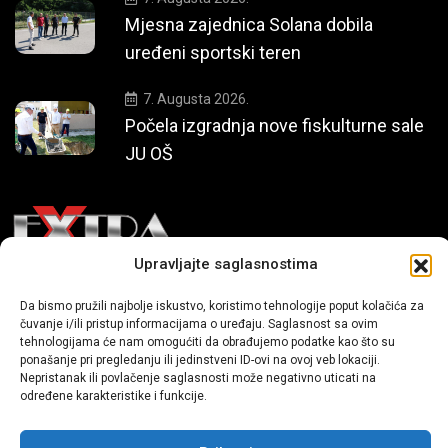
Mjesna zajednica Solana dobila
uređeni sportski teren
7. Augusta 2026.
Počela izgradnja nove fiskulturne sale
JU OŠ
Upravljajte saglasnostima
Mi smo moderni portal zabavnog karaktera koji donosi vijesti i
Da bismo pružili najbolje iskustvo, koristimo tehnologije poput kolačića za
priče iz života, svijeta showbiza, lifestyle-a i popularne kulture.
čuvanje i/ili pristup informacijama o uređaju. Saglasnost sa ovim
tehnologijama će nam omogućiti da obrađujemo podatke kao što su
ponašanje pri pregledanju ili jedinstveni ID-ovi na ovoj veb lokaciji.
Nepristanak ili povlačenje saglasnosti može negativno uticati na
određene karakteristike i funkcije.