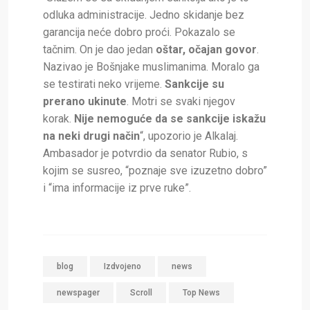
odluka administracije. Jedno skidanje bez
garancija neće dobro proći. Pokazalo se
tačnim. On je dao jedan
oštar, očajan govor
.
Nazivao je Bošnjake muslimanima. Moralo ga
se testirati neko vrijeme.
Sankcije su
prerano ukinute
. Motri se svaki njegov
korak.
Nije nemoguće da se sankcije iskažu
na neki drugi način
“, upozorio je Alkalaj.
Ambasador je potvrdio da senator Rubio, s
kojim se susreo, “poznaje sve izuzetno dobro”
i “ima informacije iz prve ruke”.
blog
Izdvojeno
news
newspager
Scroll
Top News