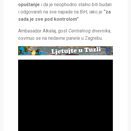
opuštanje
i da je neophodno stalno biti budan
i odgovarati na sve napade na BiH, iako je
“za
sada je sve pod kontrolom”
.
Ambasador Alkalaj, gost
Centralnog dnevnika
,
osvrnuo se na nedavne panele u Zagrebu.